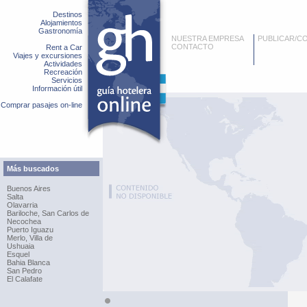
Destinos
Alojamientos
Gastronomía
NUESTRA EMPRESA
PUBLICAR/C
CONTACTO
Rent a Car
Viajes y excursiones
Actividades
Recreación
Servicios
Información útil
Comprar pasajes on-line
Más buscados
Buenos Aires
Salta
Olavarria
Bariloche, San Carlos de
Necochea
Puerto Iguazu
Merlo, Villa de
Ushuaia
Esquel
Bahia Blanca
San Pedro
El Calafate