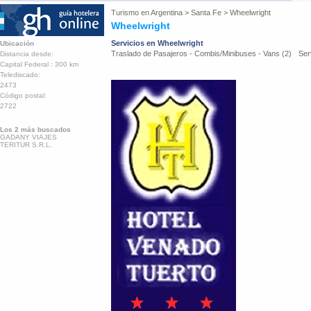
Turismo en
Argentina
>
Santa Fe
>
Wheelwright
Wheelwright
Servicios en Wheelwright
Ubicación
Traslado de Pasajeros - Combis/Minibuses - Vans (2)
Ser
Distancia desde:
Capital Federal : 300 km
Telediscado:
2473
Código postal:
2722
Los 2 más buscados
GADANY VIAJES
TERITUR S.R.L.