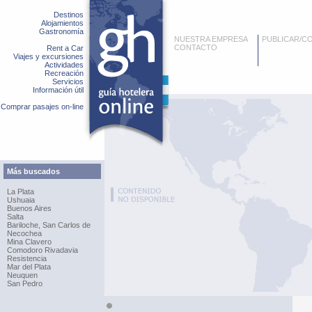
Destinos
Alojamientos
Gastronomía
NUESTRA EMPRESA
PUBLICAR/C
CONTACTO
Rent a Car
Viajes y excursiones
Actividades
Recreación
Servicios
Información útil
Comprar pasajes on-line
Más buscados
La Plata
Ushuaia
Buenos Aires
Salta
Bariloche, San Carlos de
Necochea
Mina Clavero
Comodoro Rivadavia
Resistencia
Mar del Plata
Neuquen
San Pedro