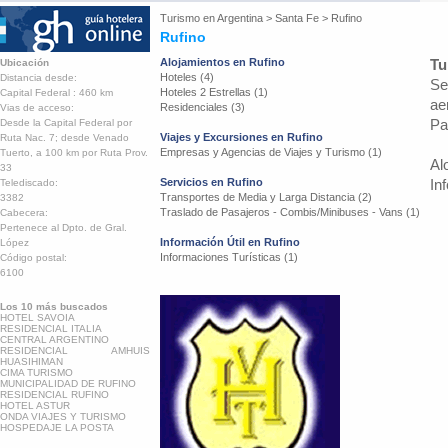
Turismo en
Argentina
>
Santa Fe
>
Rufino
Rufino
Alojamientos en Rufino
Tu
Ubicación
Hoteles (4)
Distancia desde:
Se
Hoteles 2 Estrellas (1)
Capital Federal : 460 km
ae
Residenciales (3)
Vias de acceso:
Pa
Desde la Capital Federal por
Viajes y Excursiones en Rufino
Ruta Nac. 7; desde Venado
Empresas y Agencias de Viajes y Turismo (1)
Tuerto, a 100 km por Ruta Prov.
Al
33
Servicios en Rufino
In
Telediscado:
Transportes de Media y Larga Distancia (2)
3382
Traslado de Pasajeros - Combis/Minibuses - Vans (1)
Cabecera:
Pertenece al Dpto. de Gral.
Información Útil en Rufino
López
Informaciones Turísticas (1)
Código postal:
6100
Los 10 más buscados
HOTEL SAVOIA
RESIDENCIAL ITALIA
CENTRAL ARGENTINO
RESIDENCIAL AMHUIS
HUASIHIMAN
CIMA TURISMO
MUNICIPALIDAD DE RUFINO
RESIDENCIAL RUFINO
HOTEL ASTUR
ONDA VIAJES Y TURISMO
HOSPEDAJE LA POSTA