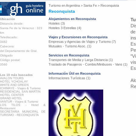
Turismo en
Argentina
>
Santa Fe
>
Reconquista
Reconquista
Alojamientos en Reconquista
Tu
Ubicación
Hoteles (3)
Distancia desde:
Di
Hoteles 3 Estrellas (4)
Santa Fe de la Veracruz : 323
de
km
Viajes y Excursiones en Reconquista
in
Telediscado:
Empresas y Agencias de Viajes y Turismo (7)
3482
Es
Mutuales - Turismo Asoc. (1)
Cabecera:
Pe
del Departamento de Gral.
Servicios en Reconquista
“V
Obligado
Transportes de Media y Larga Distancia (1)
Código postal:
vi
Traslado de Pasajeros - Combis/Minibuses - Vans (1)
3560
Es
Información Útil en Reconquista
Los 10 más buscados
Informaciones Turísticas (1)
AVALON TOURS
Al
HOTEL YCHOALAY
WHITE AND GREEN
Re
ICHIMAYE - Viajes & Turismo
RESIDENCIAL SAN MARTIN
HOTEL CENTER
GRAND HOTEL
VANTUR - Viajes & Turismo
LOS TILOS - Hotel &
Restaurant
SECRETARIA MUNICIPAL DE
TURISMO - RECONQUISTA