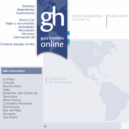
Destinos
Alojamientos
Gastronomía
NUESTRA EMPRESA
PUBLICAR/C
CONTACTO
Rent a Car
Viajes y excursiones
Actividades
Recreación
Servicios
Información útil
Comprar pasajes on-line
Más buscados
La Plata
Ushuaia
Buenos Aires
Salta
Bariloche, San Carlos de
Necochea
Mina Clavero
Comodoro Rivadavia
Resistencia
Mar del Plata
Neuquen
San Pedro