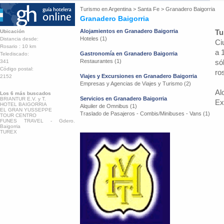
Turismo en
Argentina
>
Santa Fe
>
Granadero Baigorria
Granadero Baigorria
Alojamientos en Granadero Baigorria
Tu
Ubicación
Hoteles (1)
Distancia desde:
Ci
Rosario : 10 km
a 
Gastronomía en Granadero Baigorria
Telediscado:
Restaurantes (1)
só
341
Código postal:
ro
Viajes y Excursiones en Granadero Baigorria
2152
Empresas y Agencias de Viajes y Turismo (2)
Al
Los 6 más buscados
Servicios en Granadero Baigorria
BRIANTUR E.V. y T.
Ex
HOTEL BAIGORRIA
Alquiler de Omnibus (1)
EL GRAN YUSSEPPE
Traslado de Pasajeros - Combis/Minibuses - Vans (1)
TOUR CENTRO
FUNES TRAVEL - Gdero.
Baigorria
TUREX