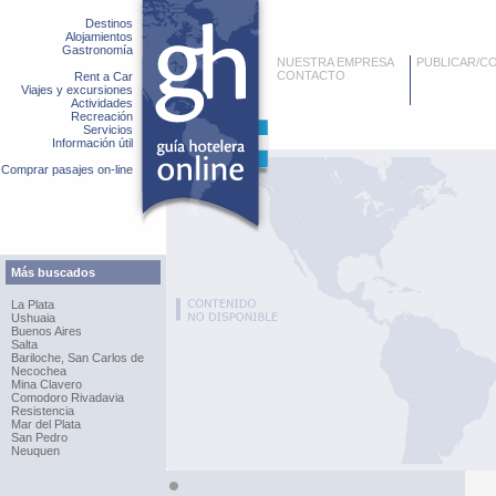
Destinos
Alojamientos
Gastronomía
NUESTRA EMPRESA
PUBLICAR/C
CONTACTO
Rent a Car
Viajes y excursiones
Actividades
Recreación
Servicios
Información útil
Comprar pasajes on-line
Más buscados
La Plata
Ushuaia
Buenos Aires
Salta
Bariloche, San Carlos de
Necochea
Mina Clavero
Comodoro Rivadavia
Resistencia
Mar del Plata
San Pedro
Neuquen