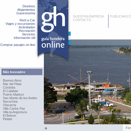
Destinos
Alojamientos
Gastronomía
NUESTRA EMPRESA
PUBLICAR/C
CONTACTO
Rent a Car
Viajes y excursiones
Actividades
Recreación
Servicios
Información útil
Comprar pasajes on-line
Más buscados
Buenos Aires
Mar del Plata
Córdoba
El Calafate
Puerto Madryn
San Martin de los Andes
Necochea
Olavarria
Villa Carlos Paz
Villa la Angostura
El Bolson
Plottier
Fo