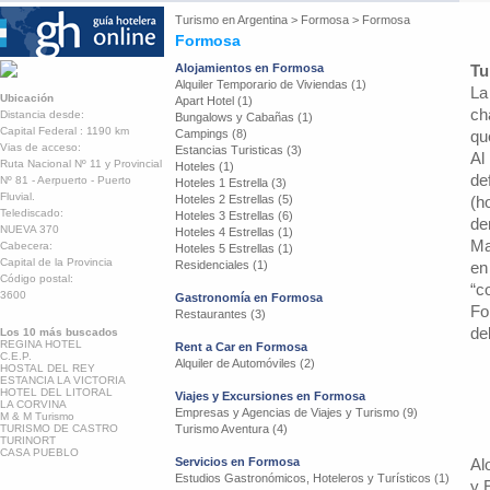
Turismo en
Argentina
>
Formosa
>
Formosa
Formosa
Alojamientos en Formosa
Tu
Alquiler Temporario de Viviendas (1)
La
Ubicación
Apart Hotel (1)
ch
Distancia desde:
Bungalows y Cabañas (1)
Capital Federal : 1190 km
Campings (8)
qu
Vias de acceso:
Estancias Turisticas (3)
Al
Ruta Nacional Nº 11 y Provincial
Hoteles (1)
de
Nº 81 - Aerpuerto - Puerto
Hoteles 1 Estrella (3)
Fluvial.
Hoteles 2 Estrellas (5)
(h
Telediscado:
Hoteles 3 Estrellas (6)
de
NUEVA 370
Hoteles 4 Estrellas (1)
Ma
Cabecera:
Hoteles 5 Estrellas (1)
Capital de la Provincia
Residenciales (1)
en
Código postal:
“c
3600
Gastronomía en Formosa
Fo
Restaurantes (3)
de
Los 10 más buscados
REGINA HOTEL
Rent a Car en Formosa
C.E.P.
Alquiler de Automóviles (2)
HOSTAL DEL REY
ESTANCIA LA VICTORIA
HOTEL DEL LITORAL
Viajes y Excursiones en Formosa
LA CORVINA
Empresas y Agencias de Viajes y Turismo (9)
M & M Turismo
TURISMO DE CASTRO
Turismo Aventura (4)
TURINORT
CASA PUEBLO
Servicios en Formosa
Al
Estudios Gastronómicos, Hoteleros y Turísticos (1)
y 