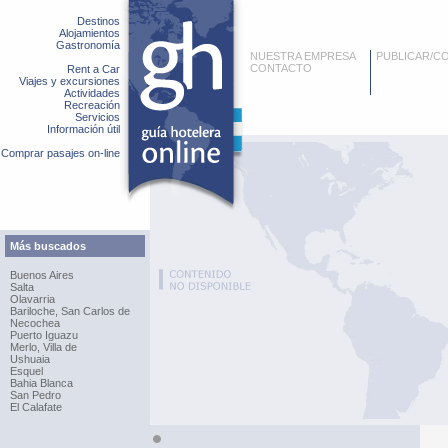
Destinos
Alojamientos
Gastronomía
NUESTRA EMPRESA
PUBLICAR/C
CONTACTO
Rent a Car
Viajes y excursiones
Actividades
Recreación
Servicios
Información útil
Comprar pasajes on-line
Más buscados
Buenos Aires
Salta
Olavarria
Bariloche, San Carlos de
Necochea
Puerto Iguazu
Merlo, Villa de
Ushuaia
Esquel
Bahia Blanca
San Pedro
El Calafate