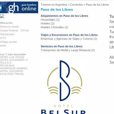
Turismo en
Argentina
>
Corrientes
>
Paso de los Libres
Paso de los Libres
Alojamientos en Paso de los Libres
Tu
Hospedajes (1)
Se
Ubicación
Hoteles (2)
co
Distancia desde:
Hoteles 3 Estrellas (1)
Capital Federal : 715 km
Tu
Telediscado:
Viajes y Excursiones en Paso de los Libres
fr
3772
Empresas y Agencias de Viajes y Turismo (1)
at
Código postal:
3230
Servicios en Paso de los Libres
Li
Transportes de Media y Larga Distancia (2)
Los 7 más buscados
Al
HOTEL LAS VEGAS
HOTEL ALEJANDRO 1º
Se
TALA S.A.
FECHA BUS
HOSPEDAJE GABRIEL
HOTEL ESCORPIO
ECOLOGIC TRAVEL