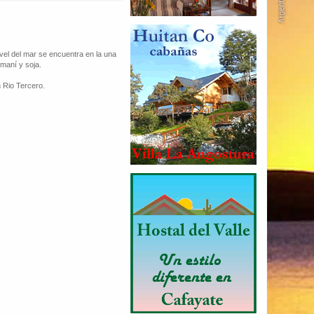
vel del mar se encuentra en la una
maní y soja.
 Rio Tercero.