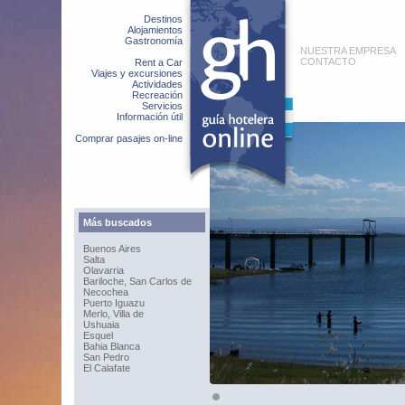
Destinos
Alojamientos
Gastronomía
NUESTRA EMPRESA
CONTACTO
Rent a Car
Viajes y excursiones
Actividades
Recreación
Servicios
Información útil
Comprar pasajes on-line
Más buscados
Buenos Aires
Salta
Olavarria
Bariloche, San Carlos de
Necochea
Puerto Iguazu
Merlo, Villa de
Ushuaia
Esquel
Bahia Blanca
San Pedro
El Calafate