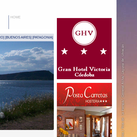
HOME
RO
] [
BUENOS AIRES
] [
PATAGONIA
]