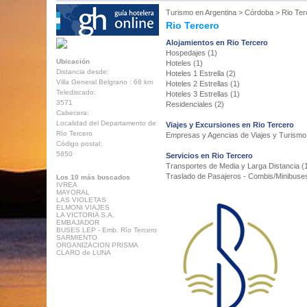
Turismo en
Argentina
>
Córdoba
>
Rio Ter
Rio Tercero
Alojamientos en Rio Tercero
Hospedajes (1)
Ubicación
Hoteles (1)
Distancia desde:
Hoteles 1 Estrella (2)
Villa General Belgrano : 68 km
Hoteles 2 Estrellas (1)
Telediscado:
Hoteles 3 Estrellas (1)
3571
Residenciales (2)
Cabecera:
Localidad del Departamento de
Viajes y Excursiones en Rio Tercero
Río Tercero
Empresas y Agencias de Viajes y Turismo
Código postal:
5850
Servicios en Rio Tercero
Transportes de Media y Larga Distancia (
Traslado de Pasajeros - Combis/Minibuses
Los 10 más buscados
IVREA
MAYORAL
LAS VIOLETAS
ELMONI VIAJES
LA VICTORIA S.A.
EMBAJADOR
BUSES LEP - Emb. Río Tercero
SARMIENTO
ORGANIZACION PRISMA
CLARO de LUNA