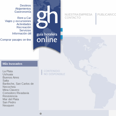
Destinos
Alojamientos
Gastronomía
NUESTRA EMPRESA
PUBLICAR/C
CONTACTO
Rent a Car
Viajes y excursiones
Actividades
Recreación
Servicios
Información útil
Comprar pasajes on-line
Más buscados
La Plata
Ushuaia
Buenos Aires
Salta
Bariloche, San Carlos de
Necochea
Mina Clavero
Comodoro Rivadavia
Resistencia
Mar del Plata
San Pedro
Neuquen