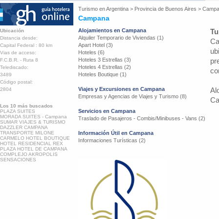
Turismo en
Argentina
>
Provincia de Buenos Aires
>
Campa
Campana
Alojamientos en Campana
Tu
Ubicación
Alquiler Temporario de Viviendas (1)
Distancia desde:
Ca
Apart Hotel (3)
Capital Federal : 80 km
ub
Hoteles (6)
Vias de acceso:
Hoteles 3 Estrellas (3)
pr
F.C.B.R. - Ruta 8
Hoteles 4 Estrellas (2)
Telediscado:
co
Hoteles Boutique (1)
3489
Código postal:
Viajes y Excursiones en Campana
Al
2804
Empresas y Agencias de Viajes y Turismo (8)
Ca
Los 10 más buscados
Servicios en Campana
PLAZA SUITES
MORADA SUITES - Campana
Traslado de Pasajeros - Combis/Minibuses - Vans (2)
SUMAR VIAJES & TURISMO
DAZZLER CAMPANA
TRANSPORTE MILONE
Información Útil en Campana
CARMELO HOTEL BOUTIQUE
Informaciones Turísticas (2)
HOTEL RESIDENCIAL REX
PLAZA HOTEL DE CAMPANA
COMPLEJO AKROPOLIS
SENSACIONES