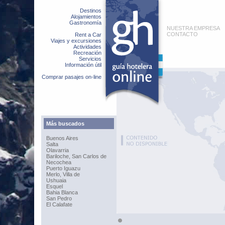
Destinos
Alojamientos
Gastronomía
NUESTRA EMPRESA
CONTACTO
Rent a Car
Viajes y excursiones
Actividades
Recreación
Servicios
Información útil
Comprar pasajes on-line
Más buscados
Buenos Aires
Salta
Olavarria
Bariloche, San Carlos de
Necochea
Puerto Iguazu
Merlo, Villa de
Ushuaia
Esquel
Bahia Blanca
San Pedro
El Calafate