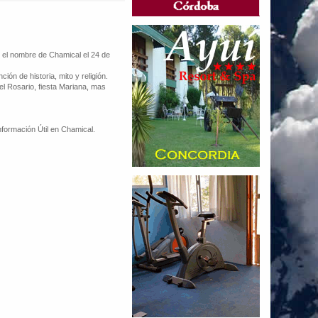
n el nombre de Chamical el 24 de
ón de historia, mito y religión.
el Rosario, fiesta Mariana, mas
formación Útil en Chamical.