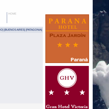
HOME
RO
] [
BUENOS AIRES
] [
PATAGONIA
]