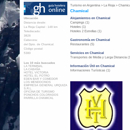
Turismo en
Argentina
>
La Rioja
>
Chamica
Chamical
Alojamientos en Chamical
Ubicación
Campings (1)
Distancia desde:
Hoteles (1)
La Rioja Capital : 148 km
Hoteles 2 Estrellas (1)
Telediscado:
3826
Gastronomía en Chamical
Cabecera:
Restaurantes (5)
del Dpto. de Chamical.
Código postal:
Servicios en Chamical
5380
Transportes de Media y Larga Distancia (
Los 10 más buscados
Información Útil en Chamical
LA TERMINAL
LA CABAÑA
Informaciones Turísticas (1)
HOTEL VICTORIA
HOTEL EL POTRO
EDEN BAR Y COMEDOR
LOS MENDOCINOS
EMPRESA GENERAL URQUIZA
S.R.L.
OFICINA DE TURISMO
PONCHOS COLORADOS
PARRILLA CHAMICAL