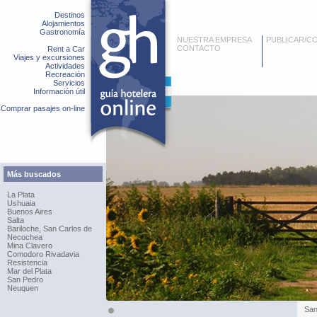
Destinos
Alojamientos
Gastronomía
NUESTRA EMPRESA
PUBLICAR/C
CONTACTO
Rent a Car
Viajes y excursiones
Actividades
Recreación
Servicios
Información útil
Comprar pasajes on-line
Más buscados
La Plata
Ushuaia
Buenos Aires
Salta
Bariloche, San Carlos de
Necochea
Mina Clavero
Comodoro Rivadavia
Resistencia
Mar del Plata
San Pedro
Neuquen
San