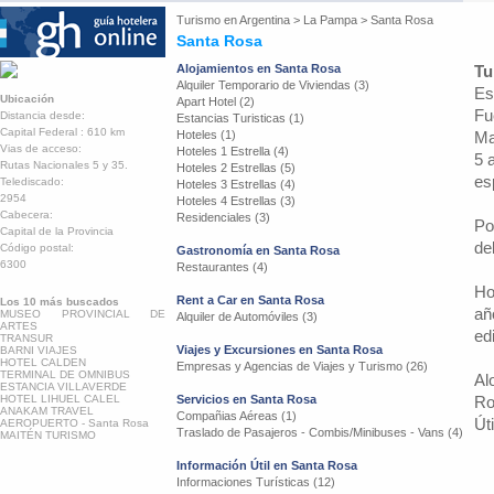
Turismo en
Argentina
>
La Pampa
>
Santa Rosa
Santa Rosa
Alojamientos en Santa Rosa
Tu
Alquiler Temporario de Viviendas (3)
Es
Ubicación
Apart Hotel (2)
Fu
Distancia desde:
Estancias Turisticas (1)
Capital Federal : 610 km
Hoteles (1)
Ma
Vias de acceso:
Hoteles 1 Estrella (4)
5 
Rutas Nacionales 5 y 35.
Hoteles 2 Estrellas (5)
es
Telediscado:
Hoteles 3 Estrellas (4)
2954
Hoteles 4 Estrellas (3)
Cabecera:
Residenciales (3)
Po
Capital de la Provincia
de
Código postal:
Gastronomía en Santa Rosa
6300
Restaurantes (4)
Ho
Rent a Car en Santa Rosa
Los 10 más buscados
añ
MUSEO PROVINCIAL DE
Alquiler de Automóviles (3)
ARTES
ed
TRANSUR
Viajes y Excursiones en Santa Rosa
BARNI VIAJES
HOTEL CALDEN
Empresas y Agencias de Viajes y Turismo (26)
TERMINAL DE OMNIBUS
Al
ESTANCIA VILLAVERDE
HOTEL LIHUEL CALEL
Servicios en Santa Rosa
Ro
ANAKAM TRAVEL
Compañias Aéreas (1)
Út
AEROPUERTO - Santa Rosa
Traslado de Pasajeros - Combis/Minibuses - Vans (4)
MAITÉN TURISMO
Información Útil en Santa Rosa
Informaciones Turísticas (12)