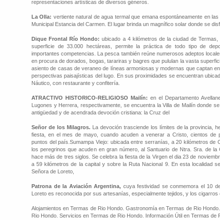
representaciones artísticas de diversos géneros.
La Olla:
vertiente natural de agua termal que emana espontáneamente en las 
Municipal Estancia del Carmen. El lugar brinda un magnífico solar donde se disf
Dique Frontal Río Hondo:
ubicado a 4 kilómetros de la ciudad de Termas
superficie de 33.000 hectáreas, permite la práctica de todo tipo de depo
importantes competencias. La pesca también reúne numerosos adeptos locales
en procura de dorados, bogas, tarariras y bagres que pululan la vasta superficie.
asiento de casas de veraneo de líneas armoniosas y modernas que captan en 
perspectivas paisajísticas del lugo. En sus proximidades se encuentran ubica
Náutico, con restaurante y confitería.
ATRACTIVO HISTORICO-RELIGIOSO Mailín:
en el Departamento Avellane
Lugones y Herrera, respectivamente, se encuentra la Villa de Mailín donde 
antigüedad y de acendrada devoción cristiana: la Cruz del
Señor de los Milagros.
La devoción trasciende los límites de la provincia, 
fiesta, en el mes de mayo, cuando acuden a venerar a Cristo, cientos de p
puntos del país.Sumampa Viejo: ubicada entre serranías, a 20 kilómetros de 
los peregrinos que acuden en gran número, al Santuario de Ntra. Sra. de la C
hace más de tres siglos. Se celebra la fiesta de la Virgen el dia 23 de noviembr
a 59 kilómetros de la capital y sobre la Ruta Nacional 9. En esta localidad 
Señora de Loreto,
Patrona de la Aviación Argentina,
cuya festividad se conmemora el 10 d
Loreto es reconocida por sus artesanías, especialmente tejidos, y los cigarros 
Alojamientos en Termas de Rio Hondo. Gastronomía en Termas de Rio Hondo.
Rio Hondo. Servicios en Termas de Rio Hondo. Información Útil en Termas de 