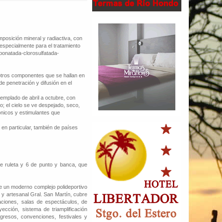
osición mineral y radiactiva, con
 especialmente para el tratamiento
rbonatada-clorosulfatada-
 otros componentes que se hallan en
de penetración y difusión en el
emplado de abril a octubre, con
no; el cielo se ve despejado, seco,
ónicos y estimulantes que
 en particular, también de países
e ruleta y 6 de punto y banca, que
e un moderno complejo polideportivo
l y artesanal Gral. San Martín, cubre
laciones, salas de espectáculos, de
cción, sistema de triamplificación
gresos, convenciones, festivales y