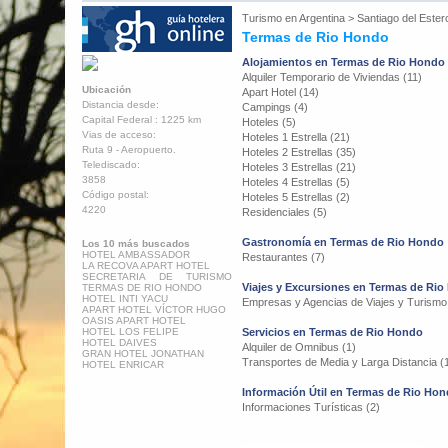
Turismo en
Argentina
>
Santiago del Ester
Termas de Rio Hondo
Alojamientos en Termas de Rio Hondo
Alquiler Temporario de Viviendas (11)
Ubicación
Apart Hotel (14)
Distancia desde:
Campings (4)
Capital Federal : 1225 km
Hoteles (5)
Vias de acceso:
Hoteles 1 Estrella (21)
Ruta 9 - Aeropuerto.
Hoteles 2 Estrellas (35)
Telediscado:
Hoteles 3 Estrellas (21)
3858
Hoteles 4 Estrellas (5)
Código postal:
Hoteles 5 Estrellas (2)
4220
Residenciales (5)
Gastronomía en Termas de Rio Hondo
Los 10 más buscados
HOTEL AMBASSADOR
Restaurantes (7)
LA RECOVA APART HOTEL
SECRETARIA DE TURISMO
Viajes y Excursiones en Termas de Ri
TERMAS DE RIO HONDO
HOTEL INTI YACU
Empresas y Agencias de Viajes y Turismo
APART HOTEL VÍCTOR HUGO
OASIS APART HOTEL
HOTEL LOS FELIPE
Servicios en Termas de Rio Hondo
HOTEL DAIVES
Alquiler de Omnibus (1)
GRAN HOTEL JONATHAN
Transportes de Media y Larga Distancia (
HOTEL ENRICAR
Información Útil en Termas de Rio Ho
Informaciones Turísticas (2)