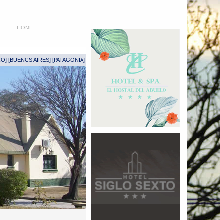
HOME
RO
] [
BUENOS AIRES
] [
PATAGONIA
]