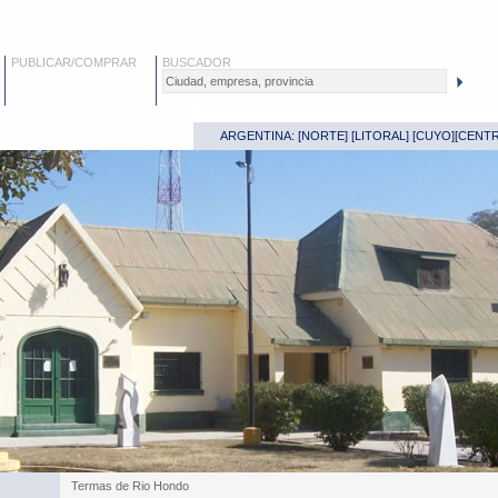
PUBLICAR/COMPRAR
BUSCADOR
ARGENTINA: [
NORTE
] [
LITORAL
] [
CUYO
][
CENT
Termas de Rio Hondo