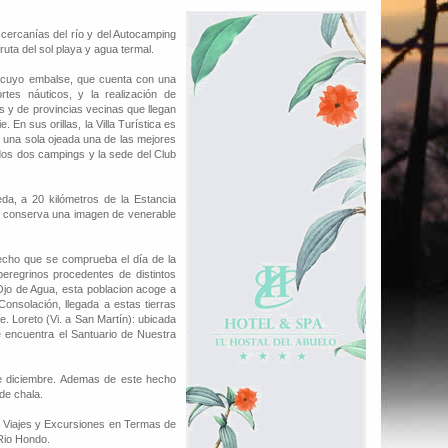
cercanías del río y del Autocamping
ruta del sol playa y agua termal.
, cuyo embalse, que cuenta con una
rtes náuticos, y la realización de
 y de provincias vecinas que llegan
 En sus orillas, la Villa Turística es
una sola ojeada una de las mejores
dos dos campings y la sede del Club
da, a 20 kilómetros de la Estancia
se conserva una imagen de venerable
hecho que se comprueba el día de la
eregrinos procedentes de distintos
Ojo de Agua, esta poblacion acoge a
onsolación, llegada a estas tierras
e. Loreto (Vi. a San Martín): ubicada
se encuentra el Santuario de Nuestra
e diciembre. Ademas de este hecho
de chala.
 Viajes y Excursiones en Termas de
Rio Hondo.