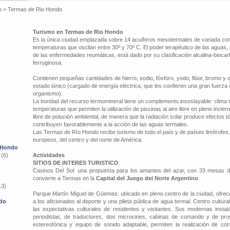
o
>
Termas de Rio Hondo
Turismo en Termas de Rio Hondo
Es la única ciudad emplazada sobre 14 acuíferos mesotermales de variada comp
temperaturas que oscilan entre 30º y 70º C. El poder terapéutico de las aguas,
de las enfermedades reumáticas, está dado por su clasificación alcalina-bioca
ferruginosa.
Contienen pequeñas cantidades de hierro, sodio, fósforo, yodo, flúor, bromo y
estado iónico (cargado de energía eléctrica, que les confieren una gran fuerza 
organismo).
La bondad del recurso termomineral tiene un complemento insoslayable: clima t
temperaturas que permiten la utilización de piscinas al aire libre en pleno invier
libre de polución ambiental, de manera que la radiación solar produce efectos t
contribuyen favorablemente a la acción de las aguas termales.
Las Termas de Río Hondo recibe turismo de todo el país y de países limítrofes,
europeos, del centro y del norte de América.
o Hondo
 (6)
Actividades
SITIOS DE INTERES TURISTICO
Casinos Del Sol: una propuesta para los amantes del azar, con 33 mesas d
convierte a Termas en la
Capital del Juego del Norte Argentino
.
13)
Parque Martín Miguel de Güemes: ubicado en pleno centro de la ciudad, ofrec
ndo
a los aficionados al deporte y una pileta pública de agua termal. Centro cultura
las expectativas culturales de residentes y visitantes. Sus modernas insta
periodistas, de traductores, dos microcines, cabinas de comando y de proye
estereofónica y equipo de sonido adaptable, permiten la realización de con