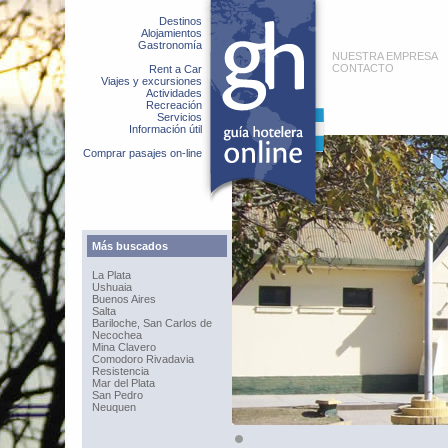
Destinos
Alojamientos
Gastronomía
NUESTRA EMPRESA
CONTACTO
Rent a Car
Viajes y excursiones
Actividades
Recreación
Servicios
Información útil
Comprar pasajes on-line
Más buscados
La Plata
Ushuaia
Buenos Aires
Salta
Bariloche, San Carlos de
Necochea
Mina Clavero
Comodoro Rivadavia
Resistencia
Mar del Plata
San Pedro
Neuquen