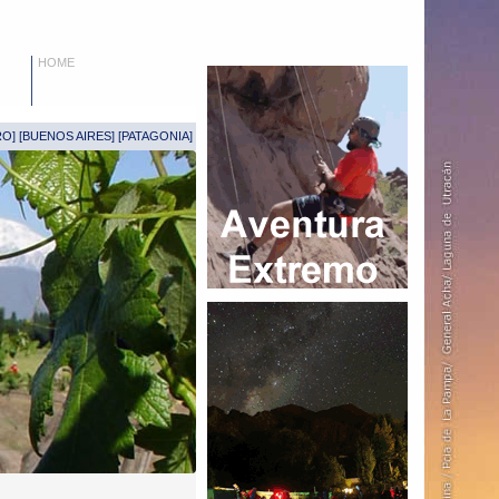
HOME
RO
] [
BUENOS AIRES
] [
PATAGONIA
]