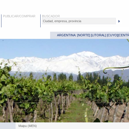
PUBLICAR/COMPRAR
BUSCADOR
ARGENTINA: [
NORTE
] [
LITORAL
] [
CUYO
][
CENT
Maipu (MEN)