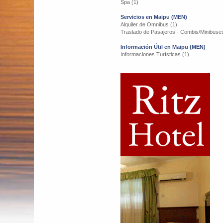
Spa (1)
Servicios en Maipu (MEN)
Alquiler de Omnibus (1)
Traslado de Pasajeros - Combis/Minibuses
Información Útil en Maipu (MEN)
Informaciones Turísticas (1)