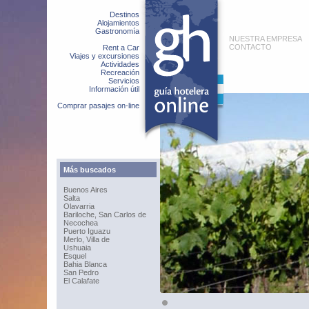
Destinos
Alojamientos
Gastronomía
NUESTRA EMPRESA
CONTACTO
Rent a Car
Viajes y excursiones
Actividades
Recreación
Servicios
Información útil
Comprar pasajes on-line
Más buscados
Buenos Aires
Salta
Olavarria
Bariloche, San Carlos de
Necochea
Puerto Iguazu
Merlo, Villa de
Ushuaia
Esquel
Bahia Blanca
San Pedro
El Calafate