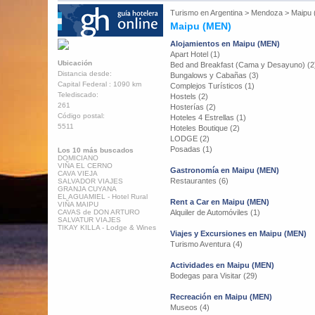
Turismo en
Argentina
>
Mendoza
>
Maipu
Maipu (MEN)
Alojamientos en Maipu (MEN)
Apart Hotel (1)
Ubicación
Bed and Breakfast (Cama y Desayuno) (2
Distancia desde:
Bungalows y Cabañas (3)
Capital Federal : 1090 km
Complejos Turísticos (1)
Telediscado:
Hostels (2)
261
Hosterías (2)
Código postal:
Hoteles 4 Estrellas (1)
5511
Hoteles Boutique (2)
LODGE (2)
Posadas (1)
Los 10 más buscados
DOMICIANO
VIÑA EL CERNO
Gastronomía en Maipu (MEN)
CAVA VIEJA
Restaurantes (6)
SALVADOR VIAJES
GRANJA CUYANA
EL AGUAMIEL - Hotel Rural
Rent a Car en Maipu (MEN)
VIÑA MAIPU
CAVAS de DON ARTURO
Alquiler de Automóviles (1)
SALVATUR VIAJES
TIKAY KILLA - Lodge & Wines
Viajes y Excursiones en Maipu (MEN)
Turismo Aventura (4)
Actividades en Maipu (MEN)
Bodegas para Visitar (29)
Recreación en Maipu (MEN)
Museos (4)