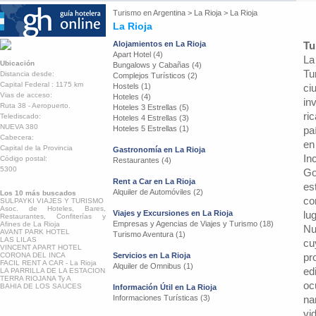
Turismo en
Argentina
>
La Rioja
>
La Rioja
La Rioja
Alojamientos en La Rioja
Tu
Apart Hotel (4)
La
Ubicación
Bungalows y Cabañas (4)
Tu
Distancia desde:
Complejos Turísticos (2)
Capital Federal : 1175 km
Hostels (1)
ci
Vias de acceso:
Hoteles (4)
in
Ruta 38 - Aeropuerto.
Hoteles 3 Estrellas (5)
ri
Telediscado:
Hoteles 4 Estrellas (3)
NUEVA 380
Hoteles 5 Estrellas (1)
pa
Cabecera:
en
Capital de la Provincia
Gastronomía en La Rioja
In
Código postal:
Restaurantes (4)
5300
Go
Rent a Car en La Rioja
es
Alquiler de Automóviles (2)
Los 10 más buscados
co
SULPAYKI VIAJES Y TURISMO
Asoc. de Hoteles, Bares,
Viajes y Excursiones en La Rioja
lu
Restaurantes, Confiterías y
Empresas y Agencias de Viajes y Turismo (18)
Afines de La Rioja
Nu
AVANT PARK HOTEL
Turismo Aventura (1)
LAS LILAS
cu
VINCENT APART HOTEL
CORONA DEL INCA
Servicios en La Rioja
pr
FACIL RENT A CAR - La Rioja
Alquiler de Omnibus (1)
ed
LA PARRILLA DE LA ESTACION
TERRA RIOJANA Ty A
oc
BAHIA DE LOS SAUCES
Información Útil en La Rioja
Informaciones Turísticas (3)
na
vi