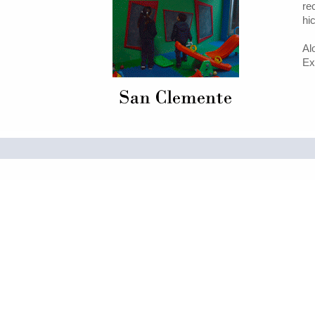
re
hi
Al
Ex