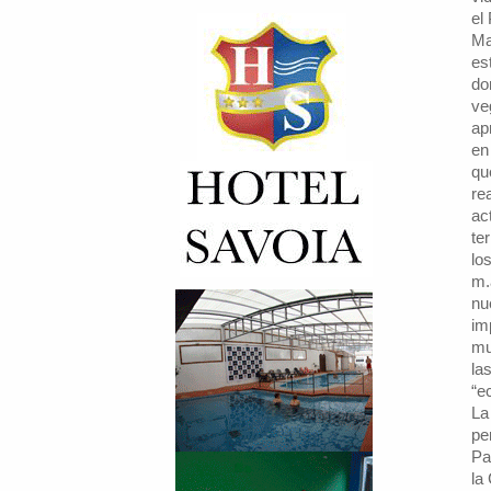
el
Ma
es
do
ve
ap
en
qu
re
ac
te
lo
m.
nu
im
mu
la
“e
La
pe
Pa
la