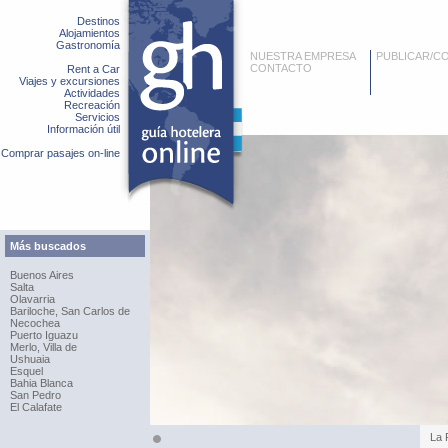
Destinos
Alojamientos
Gastronomía
NUESTRA EMPRESA
PUBLICAR/C
CONTACTO
Rent a Car
Viajes y excursiones
Actividades
Recreación
Servicios
Información útil
Comprar pasajes on-line
Más buscados
Buenos Aires
Salta
Olavarria
Bariloche, San Carlos de
Necochea
Puerto Iguazu
Merlo, Villa de
Ushuaia
Esquel
Bahia Blanca
San Pedro
El Calafate
La 