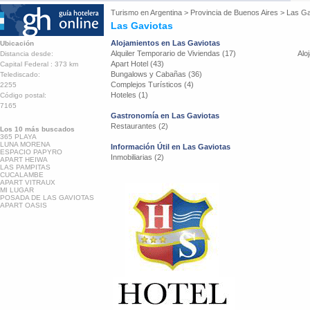
Turismo en
Argentina
>
Provincia de Buenos Aires
>
Las Ga
Las Gaviotas
Alojamientos en Las Gaviotas
Ubicación
Alquiler Temporario de Viviendas (17)
Alo
Distancia desde:
Apart Hotel (43)
Capital Federal : 373 km
Bungalows y Cabañas (36)
Telediscado:
Complejos Turísticos (4)
2255
Hoteles (1)
Código postal:
7165
Gastronomía en Las Gaviotas
Restaurantes (2)
Los 10 más buscados
365 PLAYA
LUNA MORENA
Información Útil en Las Gaviotas
ESPACIO PAPYRO
Inmobiliarias (2)
APART HEIWA
LAS PAMPITAS
CUCALAMBE
APART VITRAUX
MI LUGAR
POSADA DE LAS GAVIOTAS
APART OASIS