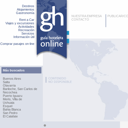
Destinos
Alojamientos
Gastronomía
NUESTRA EMPRESA
PUBLICAR/C
CONTACTO
Rent a Car
Viajes y excursiones
Actividades
Recreación
Servicios
Información útil
Comprar pasajes on-line
Más buscados
Buenos Aires
Salta
Olavarria
Bariloche, San Carlos de
Necochea
Puerto Iguazu
Merlo, Villa de
Ushuaia
Esquel
Bahia Blanca
San Pedro
El Calafate