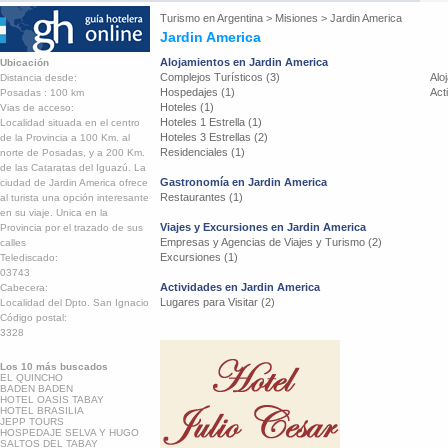
Turismo en
Argentina
>
Misiones
>
Jardin America
Jardin America
Alojamientos en Jardin America
Ubicación
Complejos Turísticos (3)
Alo
Distancia desde:
Hospedajes (1)
Act
Posadas : 100 km
Hoteles (1)
Vias de acceso:
Hoteles 1 Estrella (1)
Localidad situada en el centro
Hoteles 3 Estrellas (2)
de la Provincia a 100 Km. al
Residenciales (1)
norte de Posadas, y a 200 Km.
de las Cataratas del Iguazú. La
Gastronomía en Jardin America
ciudad de Jardin America ofrece
Restaurantes (1)
al turista una opción interesante
en su viaje. Unica en la
Viajes y Excursiones en Jardin America
Provincia por el trazado de sus
Empresas y Agencias de Viajes y Turismo (2)
calles
Excursiones (1)
Telediscado:
03743
Actividades en Jardin America
Cabecera:
Lugares para Visitar (2)
Localidad del Dpto. San Ignacio
Código postal:
3328
Los 10 más buscados
EL QUINCHO
BADEN BADEN
HOTEL OASIS TABAY
HOTEL BRASILIA
JEPP TOURS
HOSPEDAJE SELVA Y HUGO
SALTOS DEL TABAY