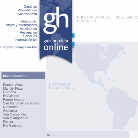
Destinos
Alojamientos
Gastronomía
NUESTRA EMPRESA
PUBLICAR/C
CONTACTO
Rent a Car
Viajes y excursiones
Actividades
Recreación
Servicios
Información útil
Comprar pasajes on-line
Más buscados
Buenos Aires
Mar del Plata
Córdoba
El Calafate
Puerto Madryn
San Martin de los Andes
Necochea
Olavarria
Villa Carlos Paz
Villa la Angostura
Plottier
Rio Gallegos