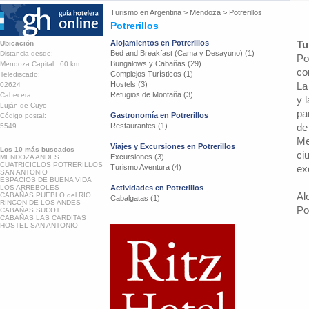
Turismo en
Argentina
>
Mendoza
>
Potrerillos
Potrerillos
Alojamientos en Potrerillos
Tu
Ubicación
Bed and Breakfast (Cama y Desayuno) (1)
Distancia desde:
Po
Bungalows y Cabañas (29)
Mendoza Capital : 60 km
co
Complejos Turísticos (1)
Telediscado:
Hostels (3)
La
02624
Refugios de Montaña (3)
Cabecera:
y 
Luján de Cuyo
pa
Gastronomía en Potrerillos
Código postal:
Restaurantes (1)
de
5549
Me
Viajes y Excursiones en Potrerillos
Los 10 más buscados
ci
Excursiones (3)
MENDOZA ANDES
CUATRICICLOS POTRERILLOS
Turismo Aventura (4)
ex
SAN ANTONIO
ESPACIOS DE BUENA VIDA
LOS ARREBOLES
Actividades en Potrerillos
Al
CABAÑAS PUEBLO del RIO
Cabalgatas (1)
RINCON DE LOS ANDES
Po
CABAÑAS SUCOT
CABAÑAS LAS CARDITAS
HOSTEL SAN ANTONIO