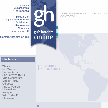
Destinos
Alojamientos
Gastronomía
NUESTRA EMPRESA
PUBLICAR/C
CONTACTO
Rent a Car
Viajes y excursiones
Actividades
Recreación
Servicios
Información útil
Comprar pasajes on-line
Más buscados
Tilcara
Rio Grande
Buenos Aires
San Lorenzo (SAL)
Villa la Angostura
Mar del Plata
Córdoba
Puerto Madryn
Montevideo
Neuquen
Villa Carlos Paz
El Calafate