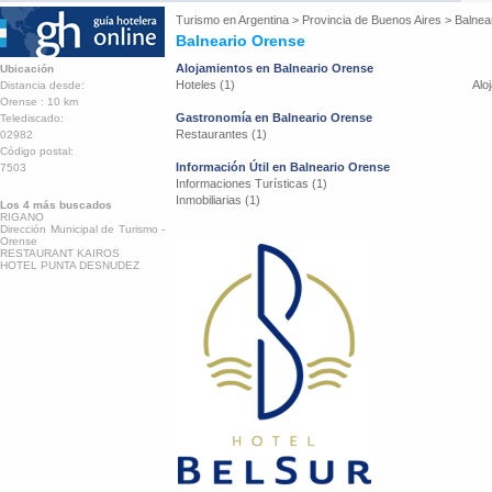
Turismo en
Argentina
>
Provincia de Buenos Aires
>
Balnea
Balneario Orense
Alojamientos en Balneario Orense
Ubicación
Hoteles (1)
Alo
Distancia desde:
Orense : 10 km
Gastronomía en Balneario Orense
Telediscado:
Restaurantes (1)
02982
Código postal:
Información Útil en Balneario Orense
7503
Informaciones Turísticas (1)
Inmobiliarias (1)
Los 4 más buscados
RIGANO
Dirección Municipal de Turismo -
Orense
RESTAURANT KAIROS
HOTEL PUNTA DESNUDEZ