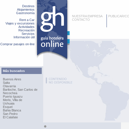
Destinos
Alojamientos
Gastronomía
NUESTRA EMPRESA
PUBLICAR/C
CONTACTO
Rent a Car
Viajes y excursiones
Actividades
Recreación
Servicios
Información útil
Comprar pasajes on-line
Más buscados
Buenos Aires
Salta
Olavarria
Bariloche, San Carlos de
Necochea
Puerto Iguazu
Merlo, Villa de
Ushuaia
Esquel
Bahia Blanca
San Pedro
El Calafate