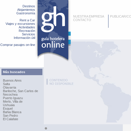
Destinos
Alojamientos
Gastronomía
NUESTRA EMPRESA
PUBLICAR/C
CONTACTO
Rent a Car
Viajes y excursiones
Actividades
Recreación
Servicios
Información útil
Comprar pasajes on-line
Más buscados
Buenos Aires
Salta
Olavarria
Bariloche, San Carlos de
Necochea
Puerto Iguazu
Merlo, Villa de
Ushuaia
Esquel
Bahia Blanca
San Pedro
El Calafate