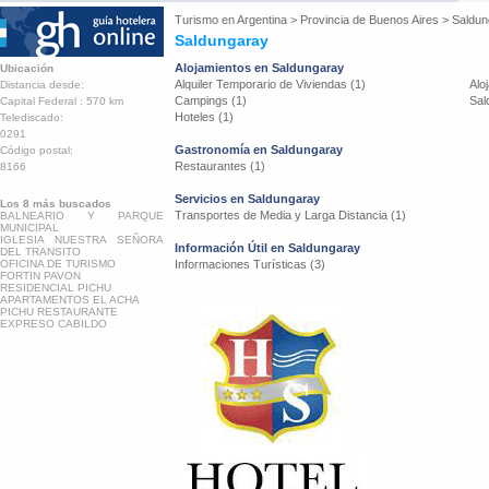
Turismo en
Argentina
>
Provincia de Buenos Aires
>
Saldun
Saldungaray
Alojamientos en Saldungaray
Ubicación
Alquiler Temporario de Viviendas (1)
Alo
Distancia desde:
Campings (1)
Sal
Capital Federal : 570 km
Hoteles (1)
Telediscado:
0291
Gastronomía en Saldungaray
Código postal:
Restaurantes (1)
8166
Servicios en Saldungaray
Los 8 más buscados
Transportes de Media y Larga Distancia (1)
BALNEARIO Y PARQUE
MUNICIPAL
IGLESIA NUESTRA SEÑORA
Información Útil en Saldungaray
DEL TRANSITO
OFICINA DE TURISMO
Informaciones Turísticas (3)
FORTIN PAVON
RESIDENCIAL PICHU
APARTAMENTOS EL ACHA
PICHU RESTAURANTE
EXPRESO CABILDO