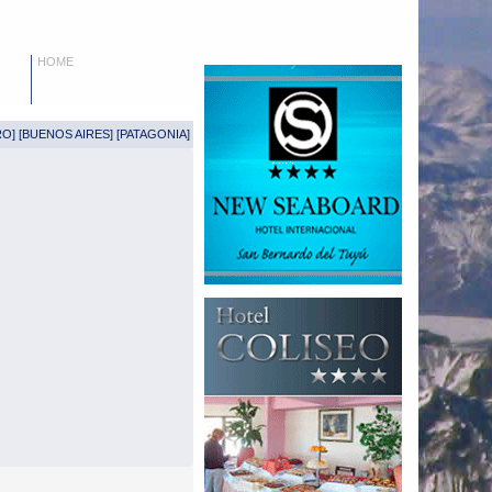
HOME
RO
] [
BUENOS AIRES
] [
PATAGONIA
]