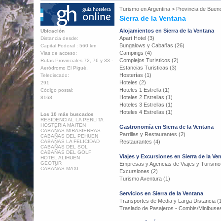
Turismo en
Argentina
>
Provincia de Buen
Sierra de la Ventana
Alojamientos en Sierra de la Ventana
Ubicación
Apart Hotel (3)
Distancia desde:
Bungalows y Cabañas (26)
Capital Federal : 560 km
Campings (4)
Vias de acceso:
Complejos Turísticos (2)
Rutas Provinciales 72, 76 y 33 -
Estancias Turisticas (3)
Aeródromo El Pigué.
Hosterías (1)
Telediscado:
Hoteles (2)
291
Hoteles 1 Estrella (1)
Código postal:
Hoteles 2 Estrellas (1)
8168
Hoteles 3 Estrellas (1)
Hoteles 4 Estrellas (1)
Los 10 más buscados
RESIDENCIAL LA PERLITA
HOSTERIA MAITEN
Gastronomía en Sierra de la Ventana
CABAÑAS MIRASIERRAS
Parrillas y Restaurantes (2)
CABAÑAS DEL PEHUEN
CABAÑAS LA FELICIDAD
Restaurantes (4)
CABAÑAS DEL SOL
CABAÑAS DEL GOLF
Viajes y Excursiones en Sierra de la Ve
HOTEL ALIHUEN
GEOTUR
Empresas y Agencias de Viajes y Turismo
CABAÑAS MAXI
Excursiones (2)
Turismo Aventura (1)
Servicios en Sierra de la Ventana
Transportes de Media y Larga Distancia (
Traslado de Pasajeros - Combis/Minibuses