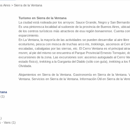
os Aires
>
Sierra de la Ventana
Turismo en Sierra de la Ventana
La ciudad está rodeada por los arroyos: Sauce Grande, Negro y San Bernardo.
Es una pintoresca localidad al sudoeste de la provincia de Buenos Aires, ubicad
de los centros turísticos más atractivos de esa región bonaerense. Cuenta co
esparcimiento.
En La Ventana, la mayoría de las actividades se pueden desarrollar al aire libre
ecoturismo, pesca con mosca de truchas arco iris, trekkings, ascensos al Cerr
escaladas, cabalgatas por las sierras, etc. El Cerro Ventana es el principal atr
msnm; al pie del mismo se encuentra el Parque Provincial Ernesto Tornquist, do
excursiones de la zona. Las excursiones son: ascenso autoguiado al Cerro V
estado físico), trekking a la Garganta del Diablo (sólo con guía), trekking a los
Olvidada.
Alojamientos en Sierra de la Ventana. Gastronomía en Sierra de la Ventana. V
Ventana. Servicios en Sierra de la Ventana. Información Útil en Sierra de la Ven
ntana
 (1)
1)
 - Vans (1)