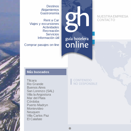
Destinos
Alojamientos
Gastronomía
NUESTRA EMPRESA
CONTACTO
Rent a Car
Viajes y excursiones
Actividades
Recreación
Servicios
Información útil
Comprar pasajes on-line
Más buscados
Tilcara
Rio Grande
Buenos Aires
San Lorenzo (SAL)
Villa la Angostura
Mar del Plata
Córdoba
Puerto Madryn
Montevideo
Neuquen
Villa Carlos Paz
El Calafate