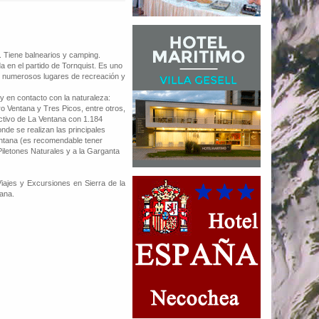
 Tiene balnearios y camping.
a en el partido de Tornquist. Es uno
n numerosos lugares de recreación y
 y en contacto con la naturaleza:
o Ventana y Tres Picos, entre otros,
activo de La Ventana con 1.184
nde se realizan las principales
entana (es recomendable tener
 Piletones Naturales y a la Garganta
iajes y Excursiones en Sierra de la
tana.