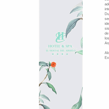
ad
in
Du
se
id
si
de
lo
Ar
Al
Ex