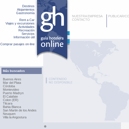
Destinos
Alojamientos
Gastronomía
NUESTRA EMPRESA
PUBLICAR/C
CONTACTO
Rent a Car
Viajes y excursiones
Actividades
Recreación
Servicios
Información útil
Comprar pasajes on-line
Más buscados
Buenos Aires
Mar del Plata
Córdoba
Montevideo
Puerto Madryn
El Calafate
Colon (ER)
Tilcara
Bahia Blanca
San Martin de los Andes
Neuquen
Villa la Angostura