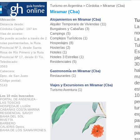
Turismo en
Argentina
>
Córdoba
>
Miramar (Cba)
Miramar (Cba)
Alojamientos en Miramar (Cba)
Tu
Ubicación
Alquiler Temporario de Viviendas (11)
Distancia desde:
La
Bungalows y Cabañas (3)
Córdoba Capital : 197 km
no
Campings (5)
Vias de acceso:
Complejos Turísticos (1)
La
Se puede acceder a través de 2
Hospedajes (8)
rutas pavimentadas, la Ruta
Tu
Hosterías (2)
Provincial Nº 3, desde Santa
Es
Hoteles (1)
Rosa de Río Primero y la Ruta
Hoteles 3 Estrellas (1)
pl
Provincial Nº 17, desde El Tío.
Residenciales (5)
Telediscado:
30
3563
ha
Gastronomía en Miramar (Cba)
Cabecera:
Restaurantes (1)
ma
Dpto. de San Justo
Código postal:
de
Viajes y Excursiones en Miramar (Cba)
5143
es
Turismo Aventura (1)
10
Los 10 más buscados
PORTAL DE ANSENUZA -
pe
LAS TOSCAS
HOSPEDAJE LUJÁN
tu
CABAÑAS COSTA MARINA
RESIDENCIAL SAVOY
ex
BAHIA DEL SOL
pa
RIVETTA
BARBERO
mi
CALIERIS Dptos.
BAHIA DE LOS SANAVIRONES
pa
su