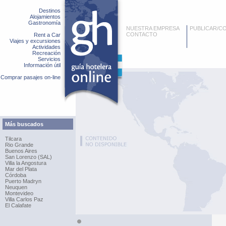
Destinos
Alojamientos
Gastronomía
NUESTRA EMPRESA
PUBLICAR/C
CONTACTO
Rent a Car
Viajes y excursiones
Actividades
Recreación
Servicios
Información útil
Comprar pasajes on-line
Más buscados
Tilcara
Rio Grande
Buenos Aires
San Lorenzo (SAL)
Villa la Angostura
Mar del Plata
Córdoba
Puerto Madryn
Neuquen
Montevideo
Villa Carlos Paz
El Calafate