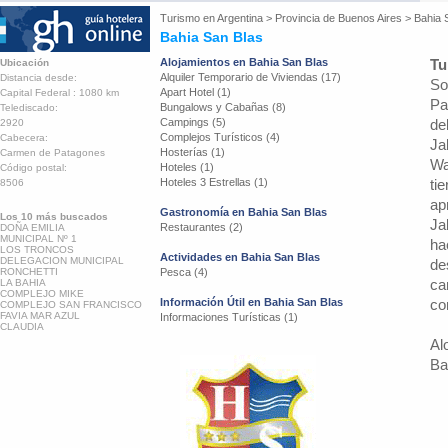
Turismo en
Argentina
>
Provincia de Buenos Aires
>
Bahia 
Bahia San Blas
Alojamientos en Bahia San Blas
Tu
Ubicación
Alquiler Temporario de Viviendas (17)
Distancia desde:
So
Apart Hotel (1)
Capital Federal : 1080 km
Pa
Bungalows y Cabañas (8)
Telediscado:
Campings (5)
de
2920
Complejos Turísticos (4)
Cabecera:
Ja
Hosterías (1)
Carmen de Patagones
Wa
Hoteles (1)
Código postal:
Hoteles 3 Estrellas (1)
ti
8506
ap
Gastronomía en Bahia San Blas
Los 10 más buscados
Ja
Restaurantes (2)
DOÑA EMILIA
MUNICIPAL Nº 1
ha
LOS TRONCOS
Actividades en Bahia San Blas
DELEGACION MUNICIPAL
de
RONCHETTI
Pesca (4)
ca
LA BAHIA
COMPLEJO MIKE
Información Útil en Bahia San Blas
co
COMPLEJO SAN FRANCISCO
FAVIA MAR AZUL
Informaciones Turísticas (1)
CLAUDIA
Al
Ba