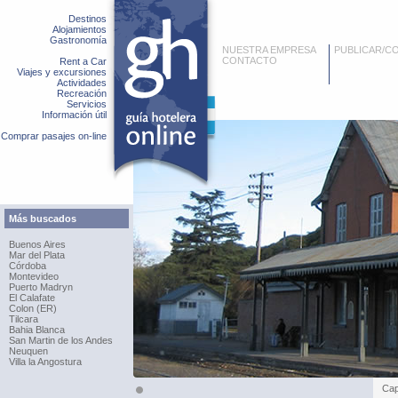
Destinos
Alojamientos
Gastronomía
NUESTRA EMPRESA
PUBLICAR/C
CONTACTO
Rent a Car
Viajes y excursiones
Actividades
Recreación
Servicios
Información útil
Comprar pasajes on-line
Más buscados
Buenos Aires
Mar del Plata
Córdoba
Montevideo
Puerto Madryn
El Calafate
Colon (ER)
Tilcara
Bahia Blanca
San Martin de los Andes
Neuquen
Villa la Angostura
Cap