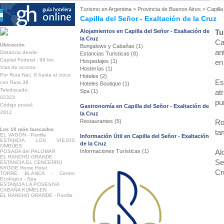
Turismo en
Argentina
>
Provincia de Buenos Aires
>
Capilla
Capilla del Señor - Exaltación de la Cruz
Alojamientos en Capilla del Señor - Exaltación de
Tu
la Cruz
Ca
Ubicación
Bungalows y Cabañas (1)
an
Distancia desde:
Estancias Turisticas (8)
Capital Federal : 99 km
Hospedajes (1)
en
Vias de acceso:
Hosterías (1)
Por Ruta Nac. 8 hasta el cruce
Hoteles (2)
Es
con Ruta 39
Hoteles Boutique (1)
Telediscado:
Spa (1)
at
02323
pu
Código postal:
Gastronomía en Capilla del Señor - Exaltación de
2812
la Cruz
Restaurantes (5)
Ro
Los 10 más buscados
ta
EL VAGÓN - Parrilla
Información Útil en Capilla del Señor - Exaltación
ESTANCIA LOS VIEJOS
de la Cruz
OMBÚES
Informaciones Turísticas (1)
Al
POSADA del PALOMAR
EL RANCHO GRANDE
Se
ESTANCIA EL CENCERRO
NYGGE Home Hotel
Cr
TORRE BLANCA - Centro
Ecológico - Spa
ESTANCIA LA POSESIVA
CABAÑA KUMELEN
EL RANCHO GRANDE - Parrilla