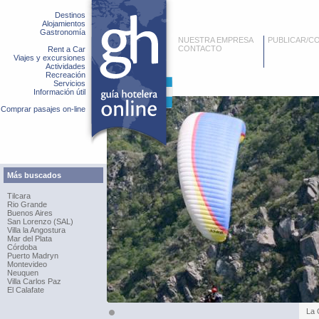
Destinos
Alojamientos
Gastronomía
NUESTRA EMPRESA
PUBLICAR/C
CONTACTO
Rent a Car
Viajes y excursiones
Actividades
Recreación
Servicios
Información útil
Comprar pasajes on-line
Más buscados
Tilcara
Rio Grande
Buenos Aires
San Lorenzo (SAL)
Villa la Angostura
Mar del Plata
Córdoba
Puerto Madryn
Montevideo
Neuquen
Villa Carlos Paz
El Calafate
La 