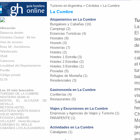
Turismo en
Argentina
>
Córdoba
>
La Cumbre
La Cumbre
Alojamientos en La Cumbre
Tu
Bungalows y Cabañas (16)
La
Ubicación
Campings (2)
El
Distancia desde:
Estancias Turisticas (4)
Córdoba Ciudad : 96 km
Hostales (8)
ti
Vias de acceso:
Hostels (3)
de
Ruta 38 - Aeródromo.
Hosterías (7)
ex
Telediscado:
Hoteles (2)
3548
Hoteles 1 Estrella (3)
ca
Cabecera:
Hoteles 2 Estrellas (2)
el
Localidad del Departamento
Hoteles 3 Estrellas (1)
tu
Punilla
Posadas (5)
Código postal:
Refugios de Montaña (1)
ba
5178
Residenciales (3)
mo
en
Gastronomía en La Cumbre
Los 10 más buscados
TURISMO DE LA CUMBRE
Confiterías (4)
vi
HOSTERIA SEMA III
Restaurantes (5)
HOSTAL EL ALCAZAR DE
Sa
SEVILLA
he
REYDON HOTEL
Viajes y Excursiones en La Cumbre
HOSTERIA NORITA RANCH
Empresas y Agencias de Viajes y Turismo (1)
Ch
VIEJO MONTIEL
POSADA LAMBARE
PARAPENTE (1)
Ma
VILLA ART - Hotel Boutique
CABAÑAS EL MOLLE
qu
Actividades en La Cumbre
CABAÑAS LOS ALEJANDROS
Cabalgatas (1)
pr
au