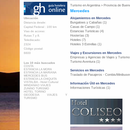
Turismo en
Argentina
>
Provincia de Buen
Mercedes
Alojamientos en Mercedes
Ubicación
Bungalows y Cabañas (1)
Distancia desde:
Casas de Campo (1)
Capital Federal : 100 km
Estancias Turisticas (4)
Vias de acceso:
Hosterías (3)
Rutas 7 y 8.
Hoteles (7)
Telediscado:
Hoteles 3 Estrellas (1)
2324
Código postal:
Viajes y Excursiones en Mercedes
6600
Empresas y Agencias de Viajes y Turismo
Turismo Aventura (1)
Los 10 más buscados
COSTA
ESTANCIA LA MORA
Servicios en Mercedes
ESTANCIA LA MARIANA
Traslado de Pasajeros - Combis/Minibuses
MERCEDES BUS
ESTANCIA LA CHIQUITA
VISTALBA - Hotel Cultural
Información Útil en Mercedes
MINDANAO VIAJES
Informaciones Turísticas (1)
ZUNINO TURISMO
HOTEL TORINO
GEODESIA VIAJES Y
TURISMO