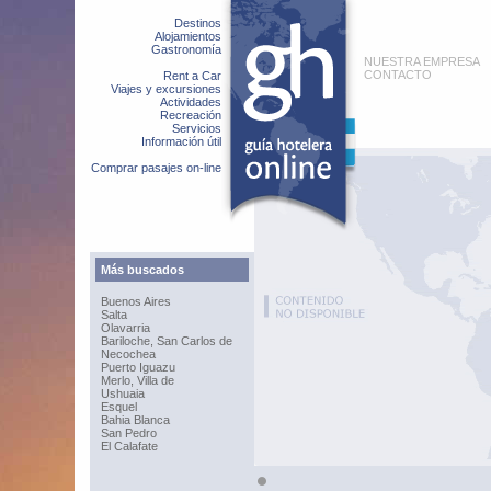
Destinos
Alojamientos
Gastronomía
NUESTRA EMPRESA
CONTACTO
Rent a Car
Viajes y excursiones
Actividades
Recreación
Servicios
Información útil
Comprar pasajes on-line
Más buscados
Buenos Aires
Salta
Olavarria
Bariloche, San Carlos de
Necochea
Puerto Iguazu
Merlo, Villa de
Ushuaia
Esquel
Bahia Blanca
San Pedro
El Calafate