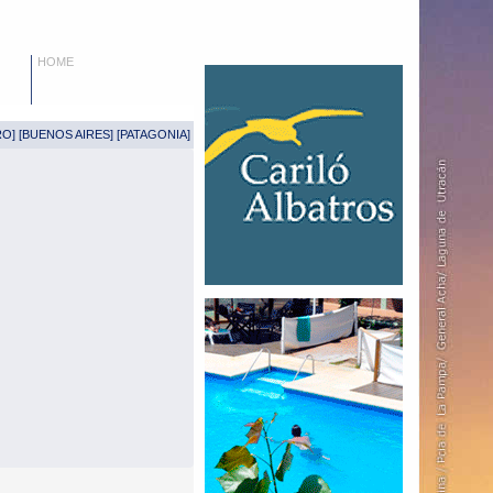
HOME
RO
] [
BUENOS AIRES
] [
PATAGONIA
]