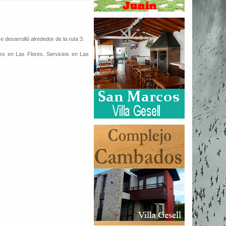
desarrolló alrededor de la ruta 3.
es en Las Flores. Servicios en Las