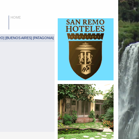
HOME
RO
] [
BUENOS AIRES
] [
PATAGONIA
]