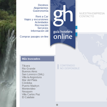
Destinos
Alojamientos
Gastronomía
NUESTRA EMPRESA
CONTACTO
Rent a Car
Viajes y excursiones
Actividades
Recreación
Servicios
Información útil
Comprar pasajes on-line
Más buscados
Tilcara
Rio Grande
Buenos Aires
San Lorenzo (SAL)
Villa la Angostura
Mar del Plata
Córdoba
Puerto Madryn
Montevideo
Neuquen
Villa Carlos Paz
El Calafate