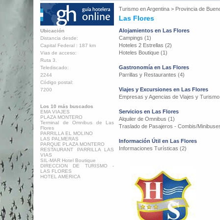
Turismo en
Argentina
>
Provincia de Buen
Las Flores
Alojamientos en Las Flores
Ubicación
Campings (1)
Distancia desde:
Hoteles 2 Estrellas (2)
Capital Federal : 187 km
Hoteles Boutique (1)
Vias de acceso:
Ruta 3.
Gastronomía en Las Flores
Telediscado:
Parrillas y Restaurantes (4)
2244
Código postal:
Viajes y Excursiones en Las Flores
7200
Empresas y Agencias de Viajes y Turismo
Los 10 más buscados
Servicios en Las Flores
EMA VIAJES
PLAZA MONTERO
Alquiler de Omnibus (1)
Terminal de Omnibus de Las
Traslado de Pasajeros - Combis/Minibuses
Flores
PARRILLA EL MOLINO
LAS PALMERAS
Información Útil en Las Flores
PARQUE PLAZA MONTERO
Informaciones Turísticas (2)
RESTAURANT PARRILLA LAS
VIAS
SIL-MAR Hotel Boutique
DIRECCION DE TURISMO -
LAS FLORES
HOTEL AMERICA