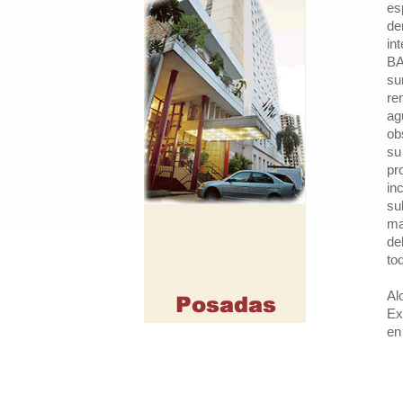
es
de
in
BA
su
re
ag
ob
su
pr
in
su
ma
de
to
Al
Ex
en