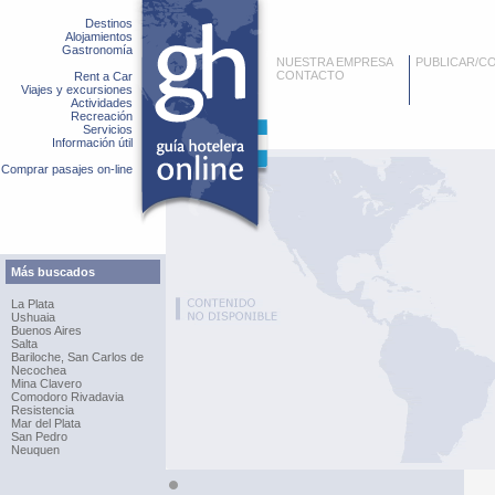
Destinos
Alojamientos
Gastronomía
NUESTRA EMPRESA
PUBLICAR/C
CONTACTO
Rent a Car
Viajes y excursiones
Actividades
Recreación
Servicios
Información útil
Comprar pasajes on-line
Más buscados
La Plata
Ushuaia
Buenos Aires
Salta
Bariloche, San Carlos de
Necochea
Mina Clavero
Comodoro Rivadavia
Resistencia
Mar del Plata
San Pedro
Neuquen