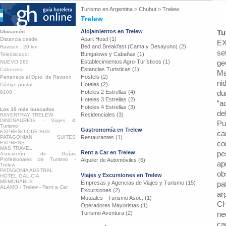
Turismo en
Argentina
>
Chubut
>
Trelew
Trelew
Alojamientos en Trelew
Tu
Ubicación
Apart Hotel (1)
Distancia desde:
EX
Bed and Breakfast (Cama y Desayuno) (2)
Rawson : 20 km
se
Bungalows y Cabañas (1)
Telediscado:
Establecimientos Agro-Turísticos (1)
ge
NUEVO 280
Estancias Turisticas (1)
Cabecera:
Ma
Hostels (2)
Pertenece al Dpto. de Rawson
ni
Hoteles (2)
Código postal:
Hoteles 2 Estrellas (4)
du
9100
Hoteles 3 Estrellas (2)
“a
Hoteles 4 Estrellas (3)
Los 10 más buscados
de
Residenciales (3)
RAYENTRAY TRELEW
DINOSAURIOS - Viajes &
Pu
Turismo
Gastronomía en Trelew
EXPRESO QUE BUS
ca
PATAGONIAN SUITES
Restaurantes (1)
co
EXPRESS
MAS TRAVEL
Rent a Car en Trelew
pe
Asociación de Guías
Profesionales de Turismo -
Alquiler de Automóviles (6)
ap
Trelew
PATAGONIA AUSTRAL
ob
Viajes y Excursiones en Trelew
HOTEL GALICIA
MEMORABLE
Empresas y Agencias de Viajes y Turismo (15)
pa
ALAMO - Trelew - Rent a Car
Excursiones (2)
ar
Mutuales - Turismo Asoc. (1)
CH
Operadores Mayoristas (1)
Turismo Aventura (2)
ne
ca