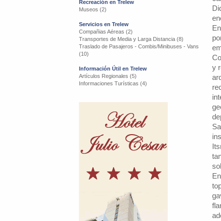
Recreación en Trelew
Di
Museos (2)
en
Servicios en Trelew
En
Compañias Aéreas (2)
po
Transportes de Media y Larga Distancia (8)
Traslado de Pasajeros - Combis/Minibuses - Vans
em
(10)
Co
y 
Información Útil en Trelew
Artículos Regionales (5)
ar
Informaciones Turísticas (4)
re
in
ge
de
Sa
in
It
ta
so
En
to
ga
fl
ad