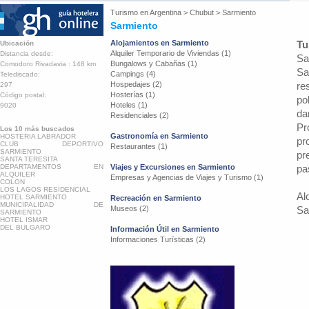
Turismo en
Argentina
>
Chubut
>
Sarmiento
Sarmiento
Alojamientos en Sarmiento
Tu
Ubicación
Alquiler Temporario de Viviendas (1)
Distancia desde:
Sa
Bungalows y Cabañas (1)
Comodoro Rivadavia : 148 km
Sa
Campings (4)
Telediscado:
Hospedajes (2)
re
297
Hosterías (1)
Código postal:
po
Hoteles (1)
9020
da
Residenciales (2)
Pr
Los 10 más buscados
Gastronomía en Sarmiento
HOSTERIA LABRADOR
pr
CLUB DEPORTIVO
Restaurantes (1)
SARMIENTO
pr
SANTA TERESITA
DEPARTAMENTOS EN
Viajes y Excursiones en Sarmiento
pa
ALQUILER
Empresas y Agencias de Viajes y Turismo (1)
COLON
LOS LAGOS RESIDENCIAL
Al
HOTEL SARMIENTO
Recreación en Sarmiento
MUNICIPALIDAD DE
Museos (2)
Sa
SARMIENTO
HOTEL ISMAR
DEL BULGARO
Información Útil en Sarmiento
Informaciones Turísticas (2)