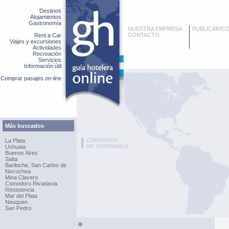
Destinos
Alojamientos
Gastronomía
NUESTRA EMPRESA
PUBLICAR/C
CONTACTO
Rent a Car
Viajes y excursiones
Actividades
Recreación
Servicios
Información útil
Comprar pasajes on-line
Más buscados
La Plata
Ushuaia
Buenos Aires
Salta
Bariloche, San Carlos de
Necochea
Mina Clavero
Comodoro Rivadavia
Resistencia
Mar del Plata
Neuquen
San Pedro