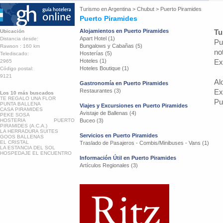
Turismo en
Argentina
>
Chubut
>
Puerto Piramides
Puerto Piramides
Alojamientos en Puerto Piramides
Tu
Ubicación
Apart Hotel (1)
Distancia desde:
Pu
Bungalows y Cabañas (5)
Rawson : 160 km
no
Hosterías (5)
Telediscado:
Hoteles (1)
Ex
2965
Hoteles Boutique (1)
Código postal:
9121
Al
Gastronomía en Puerto Piramides
Restaurantes (3)
Ex
Los 10 más buscados
TE REGALO UNA FLOR
Pu
PUNTA BALLENA
Viajes y Excursiones en Puerto Piramides
CASA PIRAMIDES
Avistaje de Ballenas (4)
PEKE SOSA
HOSTERIA PUERTO
Buceo (3)
PIRAMIDES (A.C.A.)
LA HERRADURA SUITES
Servicios en Puerto Piramides
GOOS BALLENAS
EL CRISTAL
Traslado de Pasajeros - Combis/Minibuses - Vans (1)
LA ESTANCIA DEL SOL
HOSPEDAJE EL ENCUENTRO
Información Útil en Puerto Piramides
Artículos Regionales (3)