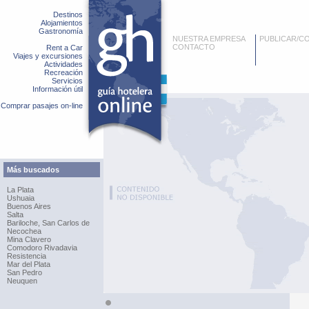
Destinos
Alojamientos
Gastronomía
NUESTRA EMPRESA
PUBLICAR/C
CONTACTO
Rent a Car
Viajes y excursiones
Actividades
Recreación
Servicios
Información útil
Comprar pasajes on-line
Más buscados
La Plata
Ushuaia
Buenos Aires
Salta
Bariloche, San Carlos de
Necochea
Mina Clavero
Comodoro Rivadavia
Resistencia
Mar del Plata
San Pedro
Neuquen