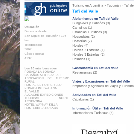
Turismo en
Argentina
>
Tucumán
>
Tafi de
Tafi del Valle
Alojamientos en Tafi del Valle
Bungalows y Cabañas (3)
Ubicación
Campings (1)
Distancia desde:
Estancias Turisticas (3)
San Miguel de Tucumán : 105
Hospedajes (2)
km
Hosterías (7)
Telediscado:
Hoteles (4)
3867
Hoteles 2 Estrellas (1)
Código postal:
Hoteles 3 Estrellas (2)
4137
Posadas (1)
Gastronomía en Tafi del Valle
Los 10 más buscados
POSADA LA SOÑADA
Restaurantes (2)
CABAÑAS ALTOS de TAFI
ASOCIACION DE TURISMO
Viajes y Excursiones en Tafi del Valle
RURAL
HOSTAL EL POTRERILLO
Empresas y Agencias de Viajes y Turismo
POSADA INTI WATANA
EL VALLE
AUCACHE EXPEDICIONES
Actividades en Tafi del Valle
TOURISME NORTE
Cabalgatas (1)
ARGENTINA
HOTEL WAYNAY KILLA
HOSTERIA LA ROSADA
Información Útil en Tafi del Valle
Informaciones Turísticas (4)