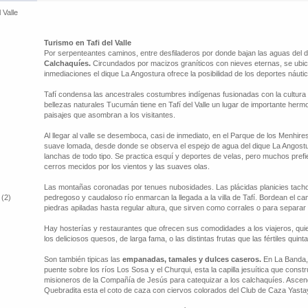
l Valle
Turismo en Tafi del Valle
Por serpenteantes caminos, entre desfiladeros por donde bajan las aguas del d
Calchaquíes.
Circundados por macizos graníticos con nieves eternas, se ubi
inmediaciones el dique La Angostura ofrece la posibilidad de los deportes náuti
Tafí condensa las ancestrales costumbres indígenas fusionadas con la cultura
bellezas naturales Tucumán tiene en Tafí del Valle un lugar de importante her
paisajes que asombran a los visitantes.
Al llegar al valle se desemboca, casi de inmediato, en el Parque de los Menhire
suave lomada, desde donde se observa el espejo de agua del dique La Angostu
lanchas de todo tipo. Se practica esquí y deportes de velas, pero muchos pref
cerros mecidos por los vientos y las suaves olas.
Las montañas coronadas por tenues nubosidades. Las plácidas planicies tacho
 (2)
pedregoso y caudaloso río enmarcan la llegada a la villa de Tafí. Bordean el cam
piedras apiladas hasta regular altura, que sirven como corrales o para separar
Hay hosterías y restaurantes que ofrecen sus comodidades a los viajeros, qu
los deliciosos quesos, de larga fama, o las distintas frutas que las fértiles quin
Son también tipicas las
empanadas, tamales y dulces caseros.
En La Banda, 
puente sobre los ríos Los Sosa y el Churqui, esta la capilla jesuítica que con
misioneros de la Compañía de Jesús para catequizar a los calchaquíes. Ascen
Quebradita esta el coto de caza con ciervos colorados del Club de Caza Yasta