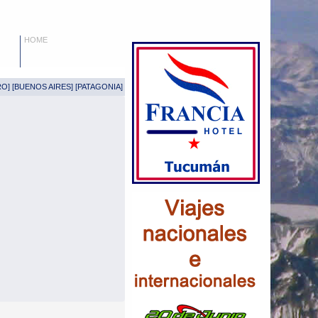
HOME
RO
] [
BUENOS AIRES
] [
PATAGONIA
]