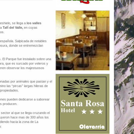
eshielo, se llega a
los valles
ca
Tafí del Valle,
en cuyas
cos.
 española. Salpicada de notables
mosura, donde se entremezclan
s. El Parque fue instalado sobre una
ra, que es surcado por veleros y
ieren observar los majestuosos
nadas por animales que pastan y el
ino las “pircas” largas hileras de
 propiedades.
ienes pueden dedicarse a saborear
tas producen.
sector al que se llega cruzando el
struyeron hace mas de 300 años los
diendo hacia la zona de La
y.