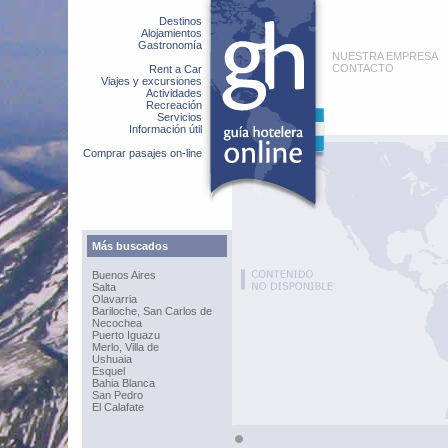
Destinos
Alojamientos
Gastronomía
NUESTRA EMPRESA
CONTACTO
Rent a Car
Viajes y excursiones
Actividades
Recreación
Servicios
Información útil
Comprar pasajes on-line
Más buscados
Buenos Aires
Salta
Olavarria
Bariloche, San Carlos de
Necochea
Puerto Iguazu
Merlo, Villa de
Ushuaia
Esquel
Bahia Blanca
San Pedro
El Calafate