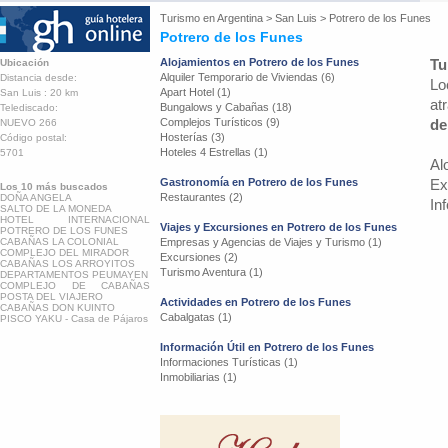
Turismo en
Argentina
>
San Luis
>
Potrero de los Funes
Potrero de los Funes
Alojamientos en Potrero de los Funes
Tu
Ubicación
Alquiler Temporario de Viviendas (6)
Distancia desde:
Lo
Apart Hotel (1)
San Luis : 20 km
at
Bungalows y Cabañas (18)
Telediscado:
Complejos Turísticos (9)
de
NUEVO 266
Hosterías (3)
Código postal:
Hoteles 4 Estrellas (1)
5701
Al
Gastronomía en Potrero de los Funes
Ex
Los 10 más buscados
Restaurantes (2)
DOÑA ANGELA
In
SALTO DE LA MONEDA
HOTEL INTERNACIONAL
Viajes y Excursiones en Potrero de los Funes
POTRERO DE LOS FUNES
CABAÑAS LA COLONIAL
Empresas y Agencias de Viajes y Turismo (1)
COMPLEJO DEL MIRADOR
Excursiones (2)
CABAÑAS LOS ARROYITOS
Turismo Aventura (1)
DEPARTAMENTOS PEUMAYEN
COMPLEJO DE CABAÑAS
POSTA DEL VIAJERO
Actividades en Potrero de los Funes
CABAÑAS DON KUINTO
Cabalgatas (1)
PISCO YAKU - Casa de Pájaros
Información Útil en Potrero de los Funes
Informaciones Turísticas (1)
Inmobiliarias (1)