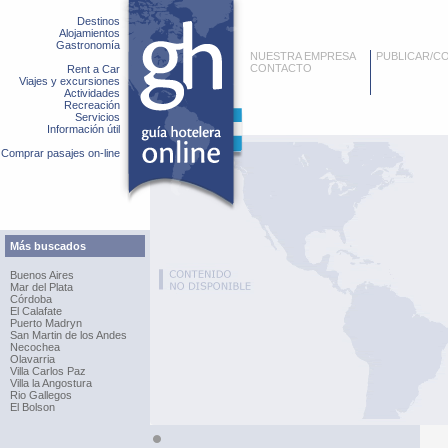
Destinos
Alojamientos
Gastronomía
NUESTRA EMPRESA
PUBLICAR/C
CONTACTO
Rent a Car
Viajes y excursiones
Actividades
Recreación
Servicios
Información útil
Comprar pasajes on-line
Más buscados
Buenos Aires
Mar del Plata
Córdoba
El Calafate
Puerto Madryn
San Martin de los Andes
Necochea
Olavarria
Villa Carlos Paz
Villa la Angostura
Rio Gallegos
El Bolson