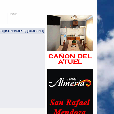
HOME
RO
] [
BUENOS AIRES
] [
PATAGONIA
]