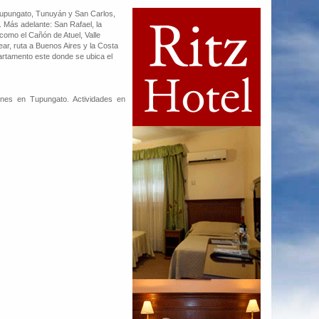
 Tupungato, Tunuyán y San Carlos,
. Más adelante: San Rafael, la
como el Cañón de Atuel, Valle
vear, ruta a Buenos Aires y la Costa
partamento este donde se ubica el
ones en Tupungato. Actividades en