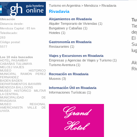
Turismo en
Argentina
>
Mendoza
>
Rivadavia
Rivadavia
Alojamientos en Rivadavia
Tu
Ubicación
Alquiler Temporario de Viviendas (1)
Distancia desde:
Ti
Bungalows y Cabañas (1)
Mendoza Capital : 65 km
de
Hoteles (1)
Telediscado:
El
263
Gastronomía en Rivadavia
Código postal:
Su
Restaurantes (1)
5577
lu
Viajes y Excursiones en Rivadavia
Los 10 más buscados
Empresas y Agencias de Viajes y Turismo (1)
HOTEL PASAMBAY
Al
CABAÑAS TULUMAYA
Turismo Aventura (1)
MELCEJ VIAJES
Ri
MUSEO HISTORICO
MUNICIPAL RAMON PEREZ
Recreación en Rivadavia
FERNANDEZ
Museos (3)
BADEN BADEN
DEPARTAMENTOS BAYARRI
MENDOZA BALLOONS
Información Útil en Rivadavia
MUSEO HISTORICO MILITAR
Informaciones Turísticas (1)
LA CENTRAL
MUNICIPALIDAD DE
RIVADAVIA
MUSEO REGIONAL
AMERICANISTA VALLE DE
UYATA