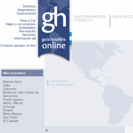
Destinos
Alojamientos
Gastronomía
NUESTRA EMPRESA
PUBLICAR/C
CONTACTO
Rent a Car
Viajes y excursiones
Actividades
Recreación
Servicios
Información útil
Comprar pasajes on-line
Más buscados
Buenos Aires
Salta
Olavarria
Bariloche, San Carlos de
Necochea
Puerto Iguazu
Merlo, Villa de
Ushuaia
Esquel
Bahia Blanca
San Pedro
El Calafate