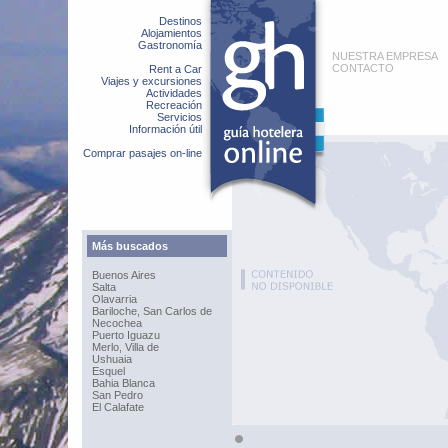
Destinos
Alojamientos
Gastronomía
NUESTRA EMPRESA
CONTACTO
Rent a Car
Viajes y excursiones
Actividades
Recreación
Servicios
Información útil
Comprar pasajes on-line
Más buscados
Buenos Aires
Salta
Olavarria
Bariloche, San Carlos de
Necochea
Puerto Iguazu
Merlo, Villa de
Ushuaia
Esquel
Bahia Blanca
San Pedro
El Calafate