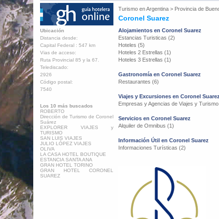
Turismo en
Argentina
>
Provincia de Buen
Coronel Suarez
Alojamientos en Coronel Suarez
Ubicación
Estancias Turisticas (2)
Distancia desde:
Hoteles (5)
Capital Federal : 547 km
Hoteles 2 Estrellas (1)
Vias de acceso:
Hoteles 3 Estrellas (1)
Ruta Provincial 85 y la 67.
Telediscado:
Gastronomía en Coronel Suarez
2926
Restaurantes (6)
Código postal:
7540
Viajes y Excursiones en Coronel Suare
Empresas y Agencias de Viajes y Turismo
Los 10 más buscados
ROBERTO
Dirección de Turismo de Coronel
Servicios en Coronel Suarez
Suárez
Alquiler de Omnibus (1)
EXPLORER VIAJES y
TURISMO
SAN LUIS VIAJES
Información Útil en Coronel Suarez
JULIO LÓPEZ VIAJES
Informaciones Turísticas (2)
OLIVA
LA CASA HOTEL BOUTIQUE
ESTANCIA SANTA ANA
GRAN HOTEL TORINO
GRAN HOTEL CORONEL
SUAREZ