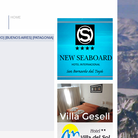
HOME
RO
] [
BUENOS AIRES
] [
PATAGONIA
]