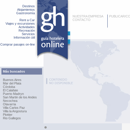
Destinos
Alojamientos
Gastronomía
NUESTRA EMPRESA
PUBLICAR/C
CONTACTO
Rent a Car
Viajes y excursiones
Actividades
Recreación
Servicios
Información útil
Comprar pasajes on-line
Más buscados
Buenos Aires
Mar del Plata
Córdoba
El Calafate
Puerto Madryn
San Martin de los Andes
Necochea
Olavarria
Villa Carlos Paz
Villa la Angostura
Plottier
Rio Gallegos