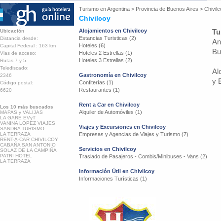
Turismo en
Argentina
>
Provincia de Buenos Aires
>
Chivil
Chivilcoy
Alojamientos en Chivilcoy
Tu
Ubicación
Estancias Turisticas (2)
Distancia desde:
An
Hoteles (6)
Capital Federal : 163 km
Bu
Hoteles 2 Estrellas (1)
Vias de acceso:
Hoteles 3 Estrellas (2)
Rutas 7 y 5.
Telediscado:
Al
Gastronomía en Chivilcoy
2346
y 
Confiterías (1)
Código postal:
Restaurantes (1)
6620
Rent a Car en Chivilcoy
Los 10 más buscados
Alquiler de Automóviles (1)
MAPAS y VALIJAS
LA GARE EVyT
VANINA LOPEZ VIAJES
Viajes y Excursiones en Chivilcoy
SANDRA TURISMO
LA TERRAZA
Empresas y Agencias de Viajes y Turismo (7)
RENT-A-CAR CHIVILCOY
CABAÑA SAN ANTONIO
Servicios en Chivilcoy
SOLAZ DE LA CAMPIÑA
PATRI HOTEL
Traslado de Pasajeros - Combis/Minibuses - Vans (2)
LA TERRAZA
Información Útil en Chivilcoy
Informaciones Turísticas (1)