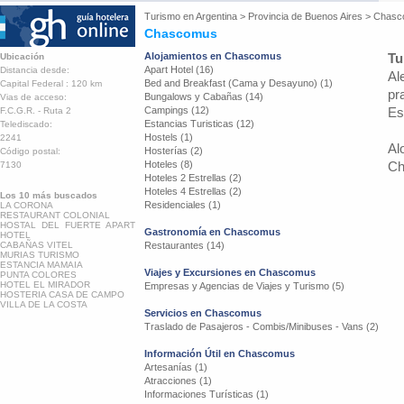
Turismo en
Argentina
>
Provincia de Buenos Aires
>
Chasc
Chascomus
Alojamientos en Chascomus
Tu
Ubicación
Apart Hotel (16)
Distancia desde:
Al
Bed and Breakfast (Cama y Desayuno) (1)
Capital Federal : 120 km
pr
Bungalows y Cabañas (14)
Vias de acceso:
Campings (12)
Es
F.C.G.R. - Ruta 2
Estancias Turisticas (12)
Telediscado:
Hostels (1)
2241
Al
Hosterías (2)
Código postal:
Hoteles (8)
Ch
7130
Hoteles 2 Estrellas (2)
Hoteles 4 Estrellas (2)
Los 10 más buscados
Residenciales (1)
LA CORONA
RESTAURANT COLONIAL
HOSTAL DEL FUERTE APART
Gastronomía en Chascomus
HOTEL
CABAÑAS VITEL
Restaurantes (14)
MURIAS TURISMO
ESTANCIA MAMAIA
Viajes y Excursiones en Chascomus
PUNTA COLORES
HOTEL EL MIRADOR
Empresas y Agencias de Viajes y Turismo (5)
HOSTERIA CASA DE CAMPO
VILLA DE LA COSTA
Servicios en Chascomus
Traslado de Pasajeros - Combis/Minibuses - Vans (2)
Información Útil en Chascomus
Artesanías (1)
Atracciones (1)
Informaciones Turísticas (1)