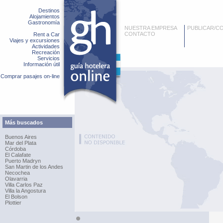
Destinos
Alojamientos
Gastronomía
NUESTRA EMPRESA
PUBLICAR/C
CONTACTO
Rent a Car
Viajes y excursiones
Actividades
Recreación
Servicios
Información útil
Comprar pasajes on-line
Más buscados
Buenos Aires
Mar del Plata
Córdoba
El Calafate
Puerto Madryn
San Martin de los Andes
Necochea
Olavarria
Villa Carlos Paz
Villa la Angostura
El Bolson
Plottier