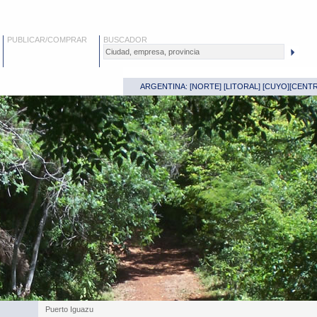
PUBLICAR/COMPRAR
BUSCADOR
ARGENTINA: [
NORTE
] [
LITORAL
] [
CUYO
][
CENT