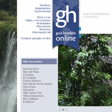
Destinos
Alojamientos
Gastronomía
NUESTRA EMPRESA
CONTACTO
Rent a Car
Viajes y excursiones
Actividades
Recreación
Servicios
Información útil
Comprar pasajes on-line
Más buscados
Buenos Aires
Mar del Plata
Córdoba
El Calafate
Puerto Madryn
San Martin de los Andes
Necochea
Olavarria
Villa Carlos Paz
Villa la Angostura
Rio Gallegos
El Bolson