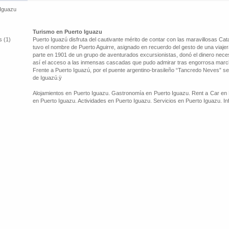
 Iguazu
Turismo en Puerto Iguazu
s (1)
Puerto Iguazú disfruta del cautivante mérito de contar con las maravillosas Cat
tuvo el nombre de Puerto Aguirre, asignado en recuerdo del gesto de una viajera
parte en 1901 de un grupo de aventurados excursionistas, donó el dinero necesar
así el acceso a las inmensas cascadas que pudo admirar tras engorrosa marcha
Frente a Puerto Iguazú, por el puente argentino-brasileño “Tancredo Neves” se 
de Iguazú.ÿ
Alojamientos en Puerto Iguazu. Gastronomía en Puerto Iguazu. Rent a Car en 
en Puerto Iguazu. Actividades en Puerto Iguazu. Servicios en Puerto Iguazu. In