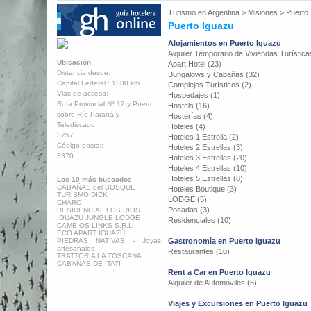
Turismo en
Argentina
>
Misiones
>
Puerto
Puerto Iguazu
Alojamientos en Puerto Iguazu
Alquiler Temporario de Viviendas Turística
Ubicación
Apart Hotel (23)
Distancia desde:
Bungalows y Cabañas (32)
Capital Federal : 1380 km
Complejos Turísticos (2)
Vias de acceso:
Hospedajes (1)
Ruta Provincial Nº 12 y Puerto
Hostels (16)
sobre Río Paraná.ÿ
Hosterías (4)
Telediscado:
Hoteles (4)
3757
Hoteles 1 Estrella (2)
Código postal:
Hoteles 2 Estrellas (3)
3370
Hoteles 3 Estrellas (20)
Hoteles 4 Estrellas (10)
Hoteles 5 Estrellas (8)
Los 10 más buscados
CABAÑAS del BOSQUE
Hoteles Boutique (3)
TURISMO DICK
LODGE (5)
CHARO
Posadas (3)
RESIDENCIAL LOS RIOS
IGUAZU JUNGLE LODGE
Residenciales (10)
CAMBIOS LINKS S.R.L
ECO APART IGUAZÚ
PIEDRAS NATIVAS - Joyas
Gastronomía en Puerto Iguazu
artesanales
Restaurantes (10)
TRATTORIA LA TOSCANA
CABAÑAS DE ITATI
Rent a Car en Puerto Iguazu
Alquiler de Automóviles (5)
Viajes y Excursiones en Puerto Iguazu