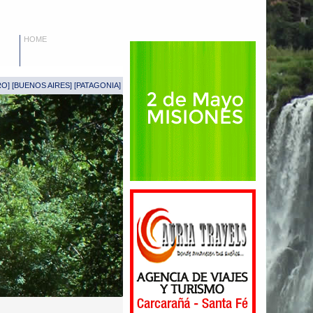
HOME
RO
] [
BUENOS AIRES
] [
PATAGONIA
]