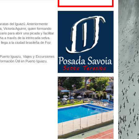
aratas del Iguazú. Anteriormente
, Victoria Aguirre, quien formando
io para abrir una picada y facilitar
 a través de la intrincada selva.
llega a la ciudad brasileña de Foz
Puerto Iguazu. Viajes y Excursiones
formación Útil en Puerto Iguazu.