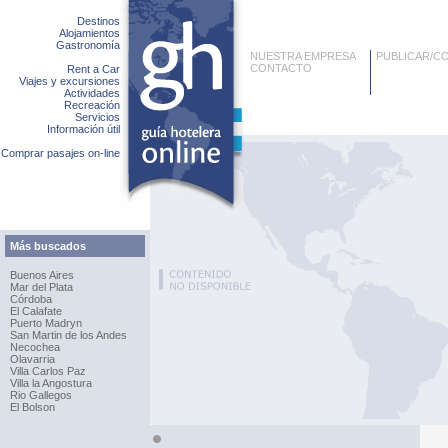
Destinos
Alojamientos
Gastronomía
NUESTRA EMPRESA
PUBLICAR/C
CONTACTO
Rent a Car
Viajes y excursiones
Actividades
Recreación
Servicios
Información útil
Comprar pasajes on-line
Más buscados
Buenos Aires
Mar del Plata
Córdoba
El Calafate
Puerto Madryn
San Martin de los Andes
Necochea
Olavarria
Villa Carlos Paz
Villa la Angostura
Rio Gallegos
El Bolson