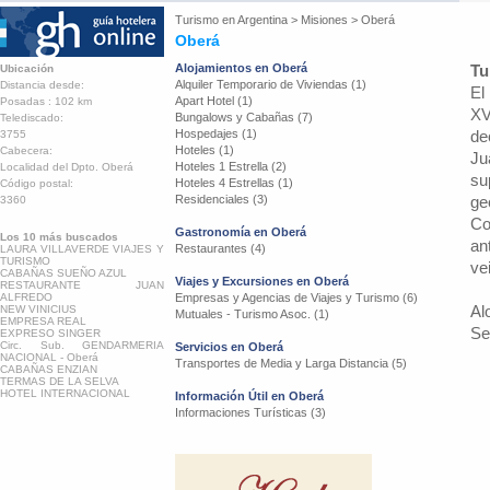
Turismo en
Argentina
>
Misiones
>
Oberá
Oberá
Alojamientos en Oberá
Tu
Ubicación
Alquiler Temporario de Viviendas (1)
Distancia desde:
El
Apart Hotel (1)
Posadas : 102 km
XV
Bungalows y Cabañas (7)
Telediscado:
Hospedajes (1)
de
3755
Hoteles (1)
Cabecera:
Ju
Hoteles 1 Estrella (2)
Localidad del Dpto. Oberá
su
Hoteles 4 Estrellas (1)
Código postal:
Residenciales (3)
ge
3360
Co
Gastronomía en Oberá
Los 10 más buscados
an
Restaurantes (4)
LAURA VILLAVERDE VIAJES Y
TURISMO
ve
CABAÑAS SUEÑO AZUL
Viajes y Excursiones en Oberá
RESTAURANTE JUAN
ALFREDO
Empresas y Agencias de Viajes y Turismo (6)
Al
NEW VINICIUS
Mutuales - Turismo Asoc. (1)
EMPRESA REAL
Se
EXPRESO SINGER
Circ. Sub. GENDARMERIA
Servicios en Oberá
NACIONAL - Oberá
Transportes de Media y Larga Distancia (5)
CABAÑAS ENZIAN
TERMAS DE LA SELVA
HOTEL INTERNACIONAL
Información Útil en Oberá
Informaciones Turísticas (3)