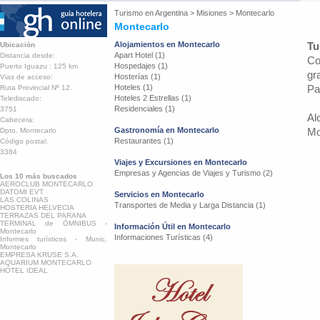
Turismo en
Argentina
>
Misiones
>
Montecarlo
Montecarlo
Alojamientos en Montecarlo
Tu
Ubicación
Apart Hotel (1)
Distancia desde:
Co
Hospedajes (1)
Puerto Iguazu : 125 km
gr
Hosterías (1)
Vias de acceso:
Hoteles (1)
Pa
Ruta Provincial Nº 12.
Hoteles 2 Estrellas (1)
Telediscado:
Residenciales (1)
3751
Al
Cabecera:
Gastronomía en Montecarlo
Mo
Dpto. Montecarlo
Restaurantes (1)
Código postal:
3384
Viajes y Excursiones en Montecarlo
Empresas y Agencias de Viajes y Turismo (2)
Los 10 más buscados
AEROCLUB MONTECARLO
DATOMI EVT
Servicios en Montecarlo
LAS COLINAS
Transportes de Media y Larga Distancia (1)
HOSTERIA HELVECIA
TERRAZAS DEL PARANA
TERMINAL de ÓMNIBUS -
Información Útil en Montecarlo
Montecarlo
Informaciones Turísticas (4)
Informes turísticos - Munic.
Montecarlo
EMPRESA KRUSE S.A.
AQUARIUM MONTECARLO
HOTEL IDEAL