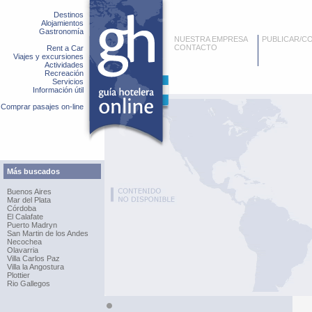
Destinos
Alojamientos
Gastronomía
NUESTRA EMPRESA
PUBLICAR/C
CONTACTO
Rent a Car
Viajes y excursiones
Actividades
Recreación
Servicios
Información útil
Comprar pasajes on-line
Más buscados
Buenos Aires
Mar del Plata
Córdoba
El Calafate
Puerto Madryn
San Martin de los Andes
Necochea
Olavarria
Villa Carlos Paz
Villa la Angostura
Plottier
Rio Gallegos