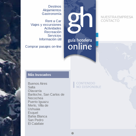
Destinos
Alojamientos
Gastronomía
NUESTRA EMPRESA
CONTACTO
Rent a Car
Viajes y excursiones
Actividades
Recreación
Servicios
Información útil
Comprar pasajes on-line
Más buscados
Buenos Aires
Salta
Olavarria
Bariloche, San Carlos de
Necochea
Puerto Iguazu
Merlo, Villa de
Ushuaia
Esquel
Bahia Blanca
San Pedro
El Calafate