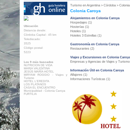
Turismo en
Argentina
>
Córdoba
>
Coloni
Colonia Caroya
Alojamientos en Colonia Caroya
Hospedajes (1)
Ubicación
Hosterías (1)
Distancia desde:
Hoteles (1)
Córdoba Capital : 45 km
Hoteles 3 Estrellas (1)
Telediscado:
3525
Gastronomía en Colonia Caroya
Código postal:
Restaurantes (2)
5223
Viajes y Excursiones en Colonia Caroy
Empresas y Agencias de Viajes y Turismo
Los 9 más buscados
NUTRICION DE VIDA
MARIA VALENTINA
Información Útil en Colonia Caroya
JESÚS MARÍA HOTEL
Alfajores (1)
MIRYAM ROGGIO - Viajes y
Turismo
Informaciones Turísticas (1)
HOTEL L'EREDITA
LOS PLATANOS
CASA EL ENCUENTRO
Municipalidad - Colonia Caroya
FURTILIA