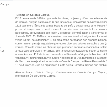
a Caroya
Turismo en Colonia Caroya
El 15 de marzo de 1878 un grupo de hombres, mujeres y niños procedentes de Fri
de Caroya, antigua estancia en la que funcionó el Convictorio de Nuestra Señora
1815 la primera fábrica de armas blancas del país y actualmente es el Museo 
pasar del tiempo, sus exquisitos vinos la transformaron en uno de los centros v
Ese tiempo, aprovechado con tesón y progreso, permitió llegar a transformar e
Junio de 1982. En 1978 se construyó el monumento a los inmigrantes. La avenida
ÿtiene 13 Km. de extensión y 10 de ellos están bordeados con grandes plátanos
conforman un paisaje inigualable que recrea diversos colores en otoño y una 
a
verano. Con ella limitan las chacras que producen sabrosos chacinados, sala
 (1)
artesanales de frutas y hortalizas. Son famosos los trabajos de cestería, hierro f
artesanías, etc. El 2 de febrero se realiza la Fiesta de la Virgen de Montserrat. 
Vendimia y Frutihorticultura y la Sagra Nacional de la Uva (almuerzo a la canas
de Marzo se festeja el aniversario de la Colonia Caroya. La Fiesta Patronal de 
13 de Junio y en Julio se organiza la Fiesta de las Comidas Típicas que tambié
Alojamientos en Colonia Caroya. Gastronomía en Colonia Caroya. Viajes
Información Útil en Colonia Caroya.