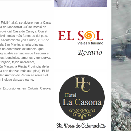
uli (Italia), se alojaron en la Casa
 de Monserrat. Allí se instaló en
Provincial Casa de Caroya. Con el
itivinícolas más famosos del país.
l asentamiento ÿen ciudad, el 17 de
 San Martín, arteria principal,
 de centenaria existencia, que
ÿagradable sensación de frescura en
mes, bondiolas, jamones y conservas
orjado, tejido al crochet,
En Marzo, la Fiesta Provincial de la
ta con danzas música típica). El 15
San Antonio de Padua se realiza el
n incluye danza y canto.
 y Excursiones en Colonia Caroya.