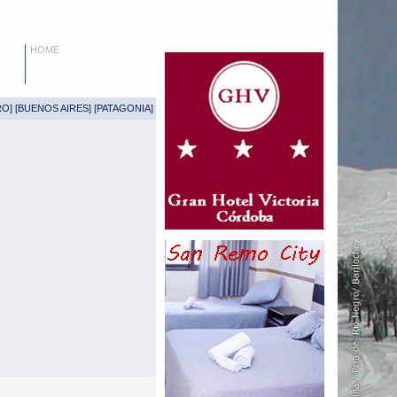
HOME
RO
] [
BUENOS AIRES
] [
PATAGONIA
]