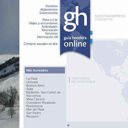
Destinos
Alojamientos
Gastronomía
NUESTRA EMPRESA
CONTACTO
Rent a Car
Viajes y excursiones
Actividades
Recreación
Servicios
Información útil
Comprar pasajes on-line
Más buscados
La Plata
Ushuaia
Buenos Aires
Salta
Bariloche, San Carlos de
Necochea
Mina Clavero
Comodoro Rivadavia
Resistencia
Mar del Plata
San Pedro
Neuquen