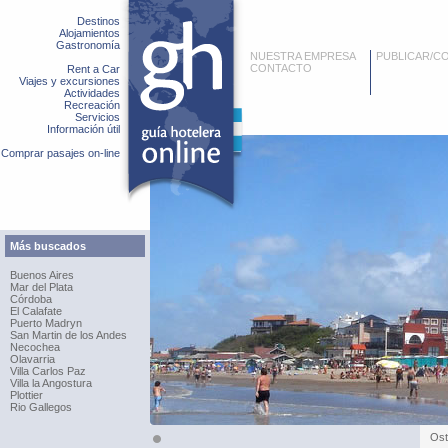
Destinos
Alojamientos
Gastronomía
NUESTRA EMPRESA
PUBLICAR/C
CONTACTO
Rent a Car
Viajes y excursiones
Actividades
Recreación
Servicios
Información útil
Comprar pasajes on-line
Más buscados
Buenos Aires
Mar del Plata
Córdoba
El Calafate
Puerto Madryn
San Martin de los Andes
Necochea
Olavarria
Villa Carlos Paz
Villa la Angostura
Plottier
Rio Gallegos
Ost