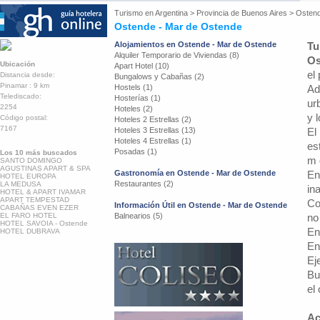
Turismo en
Argentina
>
Provincia de Buenos Aires
>
Ostend
Ostende - Mar de Ostende
Alojamientos en Ostende - Mar de Ostende
Tu
Alquiler Temporario de Viviendas (8)
Os
Ubicación
Apart Hotel (10)
el
Distancia desde:
Bungalows y Cabañas (2)
Pinamar : 9 km
Hostels (1)
Ad
Telediscado:
Hosterías (1)
ur
2254
Hoteles (2)
y 
Código postal:
Hoteles 2 Estrellas (2)
7167
Hoteles 3 Estrellas (13)
El
Hoteles 4 Estrellas (1)
es
Posadas (1)
Los 10 más buscados
m 
SANTO DOMINGO
AGUSTINAS APART & SPA
Gastronomía en Ostende - Mar de Ostende
En
HOTEL EUROPA
Restaurantes (2)
LA MEDUSA
in
HOTEL & APART IVAMAR
APART TEMPESTAD
Co
Información Útil en Ostende - Mar de Ostende
CABAÑAS EVEN EZER
EL FARO HOTEL
Balnearios (5)
no
HOTEL SAVOIA - Ostende
En
HOTEL DUBRAVA
En
Ej
Bu
el
Ac