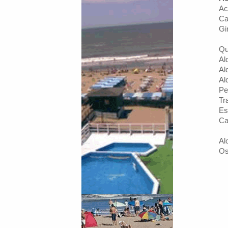
Ac
Ca
Gi
Qu
Al
Al
Al
Pe
Tr
Es
Ca
Al
Os