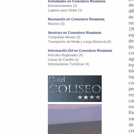
Actividades en Comodoro Rivadavia
de
Entretenimientos (1)
Lugares para Visitar (1)
di
de
Recreación en Comodoro Rivadavia
re
Museos (5)
19
Servicios en Comodoro Rivadavia
eq
Compañias Aéreas (3)
de
Transportes de Media y Larga Distancia (9)
té
Información Útil en Comodoro Rivadavia
co
Artículos Regionales (4)
ag
Casas de Cambio (1)
Informaciones Turísticas (4)
in
te
na
co
pe
re
ca
me
Ri
sa
de
cr