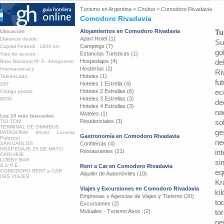
Turismo en
Argentina
>
Chubut
>
Comodoro Rivadavia
Comodoro Rivadavia
Alojamientos en Comodoro Rivadavia
Tu
Ubicación
Apart Hotel (1)
Distancia desde:
Su
Campings (7)
Capital Federal : 1800 km
go
Estancias Turisticas (1)
Vias de acceso:
Hospedajes (4)
de
Ruta Nacional Nº 3 - Aeropuerto
Hosterías (2)
Internacional.ÿ
Ri
Hoteles (1)
Telediscado:
fu
Hoteles 1 Estrella (4)
297
Hoteles 2 Estrellas (6)
ec
Código postal:
Hoteles 3 Estrellas (3)
9000
de
Hoteles 4 Estrellas (3)
na
Moteles (1)
Los 10 más buscados
Residenciales (3)
so
TIO TOM
TERMINAL DE OMNIBUS
ge
PATAGONIA (Hotel Lucania
Gastronomía en Comodoro Rivadavia
Palazzo)
ne
SAN CARLOS
Confiterías (4)
HOSPEDAJE 25 DE MAYO
Restaurantes (21)
in
CARI-HUE
LOBBY BAR
si
S.U.P.E.
Rent a Car en Comodoro Rivadavia
COMODORO RENT a CAR
eq
Alquiler de Automóviles (10)
ISIS VIAJES
Kr
Viajes y Excursiones en Comodoro Rivadavia
ki
Empresas y Agencias de Viajes y Turismo (20)
to
Excursiones (2)
Mutuales - Turismo Asoc. (2)
to
pe