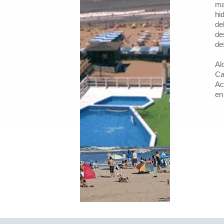
ma
hi
de
de
de
Al
Ca
Ac
en