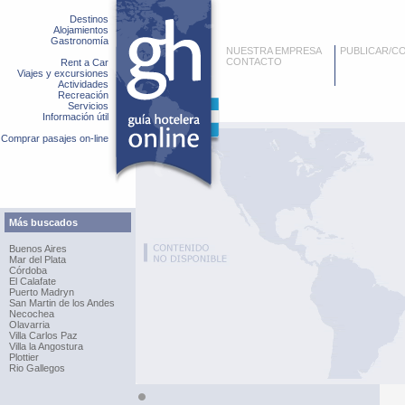
Destinos
Alojamientos
Gastronomía
NUESTRA EMPRESA
PUBLICAR/C
CONTACTO
Rent a Car
Viajes y excursiones
Actividades
Recreación
Servicios
Información útil
Comprar pasajes on-line
Más buscados
Buenos Aires
Mar del Plata
Córdoba
El Calafate
Puerto Madryn
San Martin de los Andes
Necochea
Olavarria
Villa Carlos Paz
Villa la Angostura
Plottier
Rio Gallegos