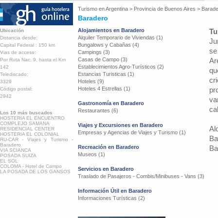
Turismo en
Argentina
>
Provincia de Buenos Aires
>
Barade
Baradero
Alojamientos en Baradero
Tu
Ubicación
Alquiler Temporario de Viviendas (1)
Distancia desde:
Ju
Bungalows y Cabañas (4)
Capital Federal : 150 km
se
Campings (3)
Vias de acceso:
Casas de Campo (3)
Ar
Por Ruta Nac. 9, hasta el Km
Establecimientos Agro-Turísticos (2)
142
qu
Estancias Turisticas (1)
Telediscado:
cr
Hoteles (9)
3329
Hoteles 4 Estrellas (1)
pr
Código postal:
2942
va
Gastronomía en Baradero
ca
Restaurantes (6)
Los 10 más buscados
HOSTERIA EL ENCUENTRO
COMPLEJO SAMANA
Viajes y Excursiones en Baradero
Al
RESIDENCIAL CENTER
Empresas y Agencias de Viajes y Turismo (1)
HOSTERIA EL COLONIAL
Ba
RU-CAR - Viajes y Turismo -
Baradero
Recreación en Baradero
Ba
VIA SCIANCA
Museos (1)
POSADA SUIZA
EL SOL
COLOMA - Hotel de Campo
Servicios en Baradero
LA POSADA DE LOS GANSOS
Traslado de Pasajeros - Combis/Minibuses - Vans (3)
Información Útil en Baradero
Informaciones Turísticas (2)