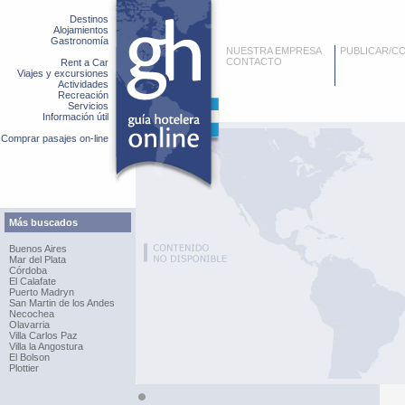
Destinos
Alojamientos
Gastronomía
NUESTRA EMPRESA
PUBLICAR/C
CONTACTO
Rent a Car
Viajes y excursiones
Actividades
Recreación
Servicios
Información útil
Comprar pasajes on-line
Más buscados
Buenos Aires
Mar del Plata
Córdoba
El Calafate
Puerto Madryn
San Martin de los Andes
Necochea
Olavarria
Villa Carlos Paz
Villa la Angostura
El Bolson
Plottier