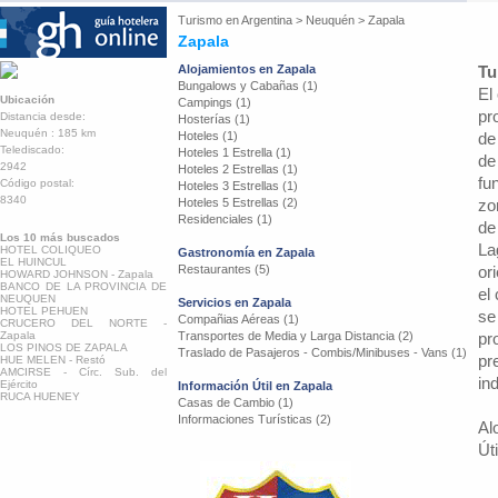
Turismo en
Argentina
>
Neuquén
>
Zapala
Zapala
Alojamientos en Zapala
Tu
Bungalows y Cabañas (1)
El
Ubicación
Campings (1)
pr
Distancia desde:
Hosterías (1)
Neuquén : 185 km
Hoteles (1)
de
Telediscado:
Hoteles 1 Estrella (1)
de
2942
Hoteles 2 Estrellas (1)
fu
Código postal:
Hoteles 3 Estrellas (1)
8340
Hoteles 5 Estrellas (2)
zo
Residenciales (1)
de
Los 10 más buscados
La
HOTEL COLIQUEO
Gastronomía en Zapala
EL HUINCUL
Restaurantes (5)
or
HOWARD JOHNSON - Zapala
BANCO DE LA PROVINCIA DE
el
NEUQUEN
Servicios en Zapala
HOTEL PEHUEN
se
Compañias Aéreas (1)
CRUCERO DEL NORTE -
Zapala
Transportes de Media y Larga Distancia (2)
pr
LOS PINOS DE ZAPALA
Traslado de Pasajeros - Combis/Minibuses - Vans (1)
pr
HUE MELEN - Restó
AMCIRSE - Círc. Sub. del
in
Ejército
Información Útil en Zapala
RUCA HUENEY
Casas de Cambio (1)
Informaciones Turísticas (2)
Al
Út