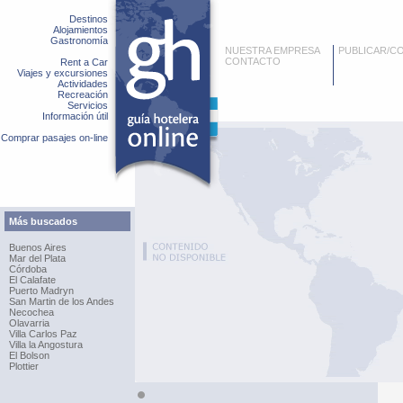
Destinos
Alojamientos
Gastronomía
NUESTRA EMPRESA
PUBLICAR/C
CONTACTO
Rent a Car
Viajes y excursiones
Actividades
Recreación
Servicios
Información útil
Comprar pasajes on-line
Más buscados
Buenos Aires
Mar del Plata
Córdoba
El Calafate
Puerto Madryn
San Martin de los Andes
Necochea
Olavarria
Villa Carlos Paz
Villa la Angostura
El Bolson
Plottier