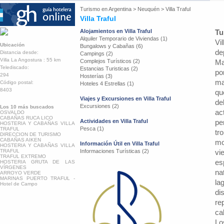
Turismo en
Argentina
>
Neuquén
>
Villa Traful
Villa Traful
Alojamientos en Villa Traful
Tu
Alquiler Temporario de Viviendas (1)
Vi
Ubicación
Bungalows y Cabañas (6)
de
Distancia desde:
Campings (2)
Villa La Angostura : 55 km
Complejos Turísticos (2)
Ma
Telediscado:
Estancias Turisticas (2)
po
294
Hosterías (3)
ma
Código postal:
Hoteles 4 Estrellas (1)
8403
qu
Viajes y Excursiones en Villa Traful
de
Excursiones (2)
Los 10 más buscados
ac
OSVALDO
CABAÑAS RUCA LICO
Actividades en Villa Traful
pe
HOSTERIA Y CABAÑAS VILLA
Pesca (1)
TRAFUL
tr
DIRECCION DE TURISMO
CABAÑAS AIKEN
mo
Información Útil en Villa Traful
HOSTERIA Y CABAÑAS VILLA
TRAFUL
Informaciones Turísticas (2)
vi
TRAFUL EXTREMO
es
HOSTERIA GRUTA DE LAS
VÍRGENES
na
ARROYO VERDE
MARINAS PUERTO TRAFUL -
la
Hotel de Campo
di
re
ca
Lo