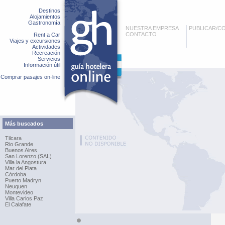
Destinos
Alojamientos
Gastronomía
NUESTRA EMPRESA
PUBLICAR/C
CONTACTO
Rent a Car
Viajes y excursiones
Actividades
Recreación
Servicios
Información útil
Comprar pasajes on-line
Más buscados
Tilcara
Rio Grande
Buenos Aires
San Lorenzo (SAL)
Villa la Angostura
Mar del Plata
Córdoba
Puerto Madryn
Neuquen
Montevideo
Villa Carlos Paz
El Calafate