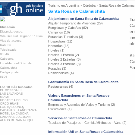
Turismo en
Argentina
>
Córdoba
>
Santa Rosa de Calamuch
Santa Rosa de Calamuchita
Alojamientos en Santa Rosa de Calamuchita
Tu
Alquiler Temporario de Viviendas (29)
Ca
Ubicación
Bungalows y Cabañas (62)
en
Distancia desde:
Campings (10)
Villa General Belgrano : 10 km
Estancias Turisticas (3)
in
Vias de acceso:
Hospedajes (11)
of
Ruta 36
Hosterías (13)
Telediscado:
Hoteles (1)
03546
Hoteles 1 Estrella (2)
Al
Cabecera:
Hoteles 2 Estrellas (5)
Ca
Localidad del Dpto. de
Hoteles 3 Estrellas (3)
Sa
Calamuchita
Posadas (3)
Código postal:
Residenciales (4)
5196
Gastronomía en Santa Rosa de Calamuchita
Restaurantes (4)
Los 10 más buscados
EL ROSEDAL II
LAS LAVANDAS
Viajes y Excursiones en Santa Rosa de
MIAMI
Calamuchita
HOSTERIA DEL SOL
ORCO HUASI
Empresas y Agencias de Viajes y Turismo (2)
LOS BALCONES
Excursiones (1)
CABAÑAS LA AÑORANZA
HOTEL LA CASONA
CABAÑAS LUCIJUAN
Servicios en Santa Rosa de Calamuchita
ALTOS DE SAN ROQUE
Traslado de Pasajeros - Combis/Minibuses - Vans (2)
Información Útil en Santa Rosa de Calamuchita