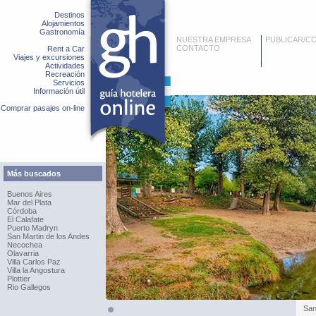
Destinos
Alojamientos
Gastronomía
NUESTRA EMPRESA
PUBLICAR/C
CONTACTO
Rent a Car
Viajes y excursiones
Actividades
Recreación
Servicios
Información útil
Comprar pasajes on-line
Más buscados
Buenos Aires
Mar del Plata
Córdoba
El Calafate
Puerto Madryn
San Martin de los Andes
Necochea
Olavarria
Villa Carlos Paz
Villa la Angostura
Plottier
Rio Gallegos
San