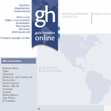
Destinos
Alojamientos
Gastronomía
NUESTRA EMPRESA
PUBLICAR/C
CONTACTO
Rent a Car
Viajes y excursiones
Actividades
Recreación
Servicios
Información útil
Comprar pasajes on-line
Más buscados
Buenos Aires
Salta
Olavarria
Bariloche, San Carlos de
Necochea
Puerto Iguazu
Merlo, Villa de
Ushuaia
Esquel
Bahia Blanca
San Pedro
El Calafate