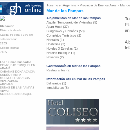
Turismo en
Argentina
>
Provincia de Buenos Aires
>
Mar de
Mar de las Pampas
Alojamientos en Mar de las Pampas
Tu
Alquiler Temporario de Viviendas (5)
Pl
Ubicación
Apart Hotel (37)
en
Distancia desde:
Bungalows y Cabañas (59)
Capital Federal : 370 km
Complejos Turísticos (2)
Telediscado:
Hostales (1)
Al
2255
Hosterías (3)
In
Código postal:
Hoteles 3 Estrellas (1)
7165
Hoteles Boutique (1)
Posadas (2)
Los 10 más buscados
COMPLEJO TUNQUELEN
Gastronomía en Mar de las Pampas
ARAMÉ
Restaurantes (9)
CABAÑAS DOÑA ACACIA
SUEÑO PAMPA
MURMULLO de AGUA
Información Útil en Mar de las Pampas
VIVA ZAPATA
Balnearios (1)
AROMAS
DUNAS DE LAS PAMPAS
Inmobiliarias (6)
ABVAI
SONIDOS del BOSQUE