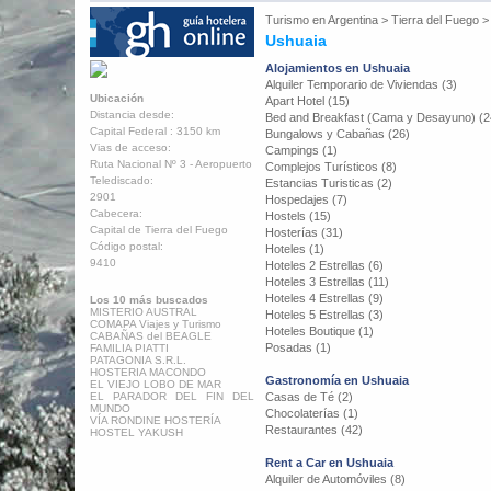
Turismo en
Argentina
>
Tierra del Fuego
Ushuaia
Alojamientos en Ushuaia
Alquiler Temporario de Viviendas (3)
Ubicación
Apart Hotel (15)
Distancia desde:
Bed and Breakfast (Cama y Desayuno) (2
Capital Federal : 3150 km
Bungalows y Cabañas (26)
Vias de acceso:
Campings (1)
Ruta Nacional Nº 3 - Aeropuerto
Complejos Turísticos (8)
Telediscado:
Estancias Turisticas (2)
2901
Hospedajes (7)
Cabecera:
Hostels (15)
Capital de Tierra del Fuego
Hosterías (31)
Código postal:
Hoteles (1)
9410
Hoteles 2 Estrellas (6)
Hoteles 3 Estrellas (11)
Hoteles 4 Estrellas (9)
Los 10 más buscados
MISTERIO AUSTRAL
Hoteles 5 Estrellas (3)
COMAPA Viajes y Turismo
Hoteles Boutique (1)
CABAÑAS del BEAGLE
Posadas (1)
FAMILIA PIATTI
PATAGONIA S.R.L.
HOSTERIA MACONDO
Gastronomía en Ushuaia
EL VIEJO LOBO DE MAR
EL PARADOR DEL FIN DEL
Casas de Té (2)
MUNDO
Chocolaterías (1)
VÍA RONDINE HOSTERÍA
Restaurantes (42)
HOSTEL YAKUSH
Rent a Car en Ushuaia
Alquiler de Automóviles (8)