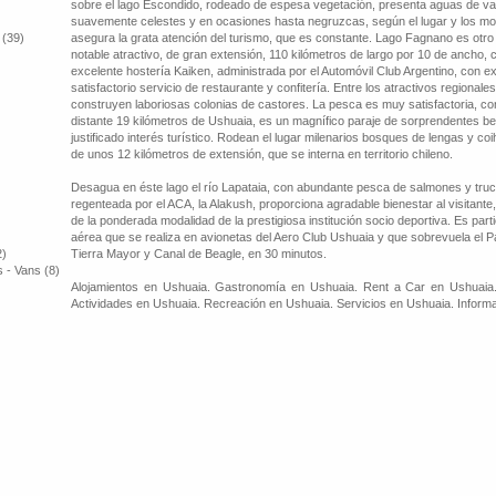
sobre el lago Escondido, rodeado de espesa vegetación, presenta aguas de var
suavemente celestes y en ocasiones hasta negruzcas, según el lugar y los mo
 (39)
asegura la grata atención del turismo, que es constante. Lago Fagnano es otro
notable atractivo, de gran extensión, 110 kilómetros de largo por 10 de ancho,
excelente hostería Kaiken, administrada por el Automóvil Club Argentino, con ex
satisfactorio servicio de restaurante y confitería. Entre los atractivos regionale
construyen laboriosas colonias de castores. La pesca es muy satisfactoria, c
distante 19 kilómetros de Ushuaia, es un magnífico paraje de sorprendentes bell
justificado interés turístico. Rodean el lugar milenarios bosques de lengas y coi
de unos 12 kilómetros de extensión, que se interna en territorio chileno.
Desagua en éste lago el río Lapataia, con abundante pesca de salmones y tru
regenteada por el ACA, la Alakush, proporciona agradable bienestar al visitante,
de la ponderada modalidad de la prestigiosa institución socio deportiva. Es part
aérea que se realiza en avionetas del Aero Club Ushuaia y que sobrevuela el Pa
2)
Tierra Mayor y Canal de Beagle, en 30 minutos.
 - Vans (8)
Alojamientos en Ushuaia. Gastronomía en Ushuaia. Rent a Car en Ushuaia.
Actividades en Ushuaia. Recreación en Ushuaia. Servicios en Ushuaia. Informa