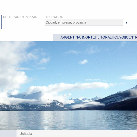
PUBLICAR/COMPRAR
BUSCADOR
ARGENTINA: [
NORTE
] [
LITORAL
] [
CUYO
][
CENT
Ushuaia