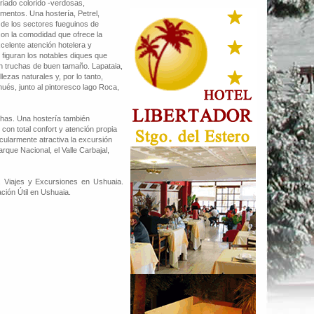
iado colorido -verdosas,
mentos. Una hostería, Petrel,
 de los sectores fueguinos de
 con la comodidad que ofrece la
celente atención hotelera y
s figuran los notables diques que
on truchas de buen tamaño. Lapataia,
ezas naturales y, por lo tanto,
hués, junto al pintoresco lago Roca,
chas. Una hostería también
 con total confort y atención propia
icularmente atractiva la excursión
rque Nacional, el Valle Carbajal,
 Viajes y Excursiones en Ushuaia.
ción Útil en Ushuaia.