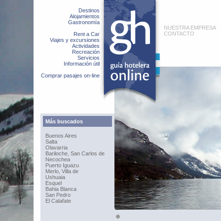
Destinos
Alojamientos
Gastronomía
NUESTRA EMPRESA
CONTACTO
Rent a Car
Viajes y excursiones
Actividades
Recreación
Servicios
Información útil
Comprar pasajes on-line
Más buscados
Buenos Aires
Salta
Olavarria
Bariloche, San Carlos de
Necochea
Puerto Iguazu
Merlo, Villa de
Ushuaia
Esquel
Bahia Blanca
San Pedro
El Calafate