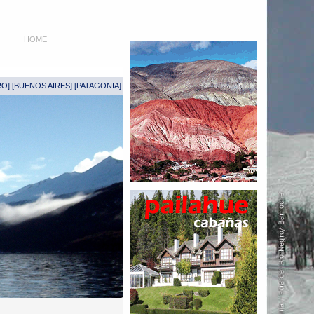
HOME
RO
] [
BUENOS AIRES
] [
PATAGONIA
]