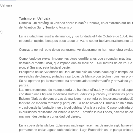
>
Ushuaia
Turismo en Ushuaia
Ushuaia. Un rectángulo volcado sobre la bahía Ushuaia, en el extremo sur del ter
del Atlántico Sur y Territorio Antártico.
4)
Es la ciudad más austral del mundo, y fue fundada el 4 de Octubre de 1884. R
circundan tupidos bosques pese a que un vasto sector fue lamentablemente ta
Contrasta con el resto de su panorama, verdaderamente hermoso, obra exclusiv
Como fondo se elevan imponentes picos cordilleranos que circundan prácticame
destaca el monte Oliva, que impone con su mole de 1.470 metros de altura. Se h
pico, el Susana, está hacia el oeste.
El aspecto de las viviendas de Ushuaia fue clásico hasta hace algún tiempo, 
revestidas de chapas, pintadas casi todas de blanco con techos rojos, en pro
Se ha operado paulatinamente una pronunciada transformación y prevalece ya la
partes.
Las construcciones de mampostería se han intensificado y modificaron el aspecto
construcciones figuran modernos hoteles, edificios públicos y residencias parti
Existen fábricas de conservas de mariscos -la centolla es importante producció
fábricas de madera terciada y parquets. La base naval de Ushuaia se ha estable
y casi desde la fundación fue cárcel pública. Una isla vecina, Casco, poblada d
excursiones realizadas en lancha o barco. También la isla Lobos, asiento de c
marinos, despierta la curiosidad del viajero.
En la costa de la isla Les Eclaireurs naufragó hace más de medio siglo la nav
permanecen en las aguas sub oceánicas. Lago Escondido es un paraje ubicado