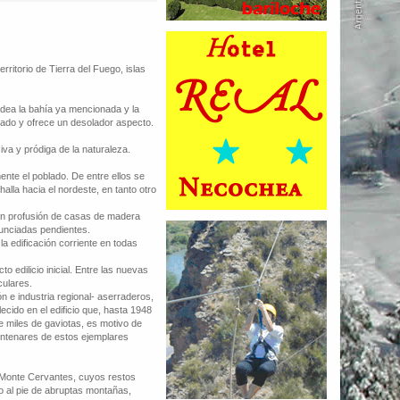
ritorio de Tierra del Fuego, islas
odea la bahía ya mencionada y la
lado y ofrece un desolador aspecto.
a y pródiga de la naturaleza.
nte el poblado. De entre ellos se
alla hacia el nordeste, en tanto otro
con profusión de casas de madera
nunciadas pendientes.
 edificación corriente en todas
 edilicio inicial. Entre las nuevas
culares.
n e industria regional- aserraderos,
cido en el edificio que, hasta 1948
e miles de gaviotas, es motivo de
entenares de estos ejemplares
e Monte Cervantes, cuyos restos
 al pie de abruptas montañas,