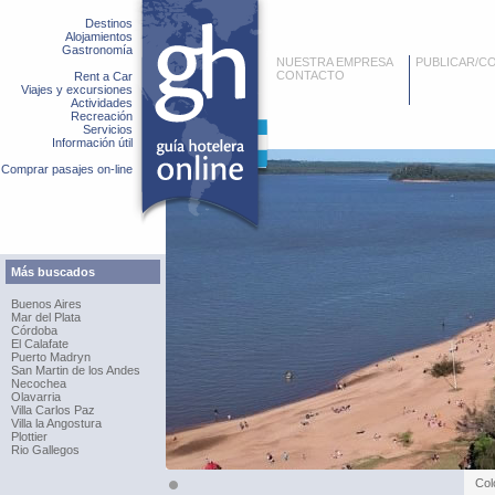
Destinos
Alojamientos
Gastronomía
NUESTRA EMPRESA
PUBLICAR/C
CONTACTO
Rent a Car
Viajes y excursiones
Actividades
Recreación
Servicios
Información útil
Comprar pasajes on-line
Más buscados
Buenos Aires
Mar del Plata
Córdoba
El Calafate
Puerto Madryn
San Martin de los Andes
Necochea
Olavarria
Villa Carlos Paz
Villa la Angostura
Plottier
Rio Gallegos
Col