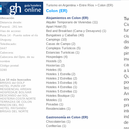
Turismo en
Argentina
>
Entre Ríos
>
Colon (ER)
Colon (ER)
Alojamientos en Colon (ER)
Tu
Ubicación
Alquiler Temporario de Viviendas (11)
Distancia desde:
Ci
Apart Hotel (5)
Paraná : 261 km
fu
Bed and Breakfast (Cama y Desayuno) (1)
Vias de acceso:
Bungalows y Cabañas (40)
ci
Ruta 14 - Puerto sobre el río
Campings (10)
Uruguay.
di
Casas de Campo (2)
Telediscado:
de
Complejos Turísticos (5)
3447
Estancias Turisticas (1)
pi
Cabecera:
Hospedajes (4)
Cabecera del Dpto. de su
in
Hostels (2)
nombre
ca
Hosterías (2)
Código postal:
Hoteles (6)
a 
3280
Hoteles 1 Estrella (2)
Qu
Hoteles 2 Estrellas (2)
Los 10 más buscados
po
Hoteles 3 Estrellas (4)
BRISAS del GOLF
HOTEL PUNTA VIP
Hoteles 4 Estrellas (1)
le
RESIDENCIAL ARIDAN
Hoteles 5 Estrellas (1)
HOSPEDAJE BOLIVAR
An
DESCANSO del SOL
Hoteles Boutique (1)
en
HOSTERIA COSTA NORTE
Moteles (1)
TERRAZAS DE COLON
Posadas (1)
pr
RINCON DEL RIO
HOTEL PAYSANDU
Residenciales (1)
in
BRISAS DEL NORTE
in
Gastronomía en Colon (ER)
Chocolaterías (1)
de
Confiterías (1)
re