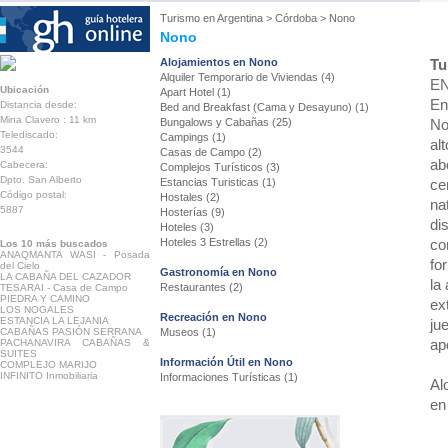
Turismo en
Argentina
>
Córdoba
>
Nono
Nono
Alojamientos en Nono
Tu
Alquiler Temporario de Viviendas (4)
EN
Ubicación
Apart Hotel (1)
En
Distancia desde:
Bed and Breakfast (Cama y Desayuno) (1)
Mina Clavero : 11 km
Bungalows y Cabañas (25)
No
Telediscado:
Campings (1)
al
3544
Casas de Campo (2)
ab
Cabecera:
Complejos Turísticos (3)
Dpto. San Alberto
Estancias Turisticas (1)
ce
Código postal:
Hostales (2)
na
5887
Hosterías (9)
di
Hoteles (3)
Hoteles 3 Estrellas (2)
co
Los 10 más buscados
ANAQMANTA WASI - Posada
fo
del Cielo
Gastronomía en Nono
LA CABAÑA DEL CAZADOR
la
Restaurantes (2)
TESARAI - Casa de Campo
PIEDRA Y CAMINO
ex
LOS NOGALES
Recreación en Nono
ESTANCIA LA LEJANIA
ju
CABAÑAS PASIÓN SERRANA
Museos (1)
ap
PACHANAVIRA CABAÑAS &
SUITES
Información Útil en Nono
COMPLEJO MARIJO
INFINITO Inmobiliaria
Informaciones Turísticas (1)
Al
en