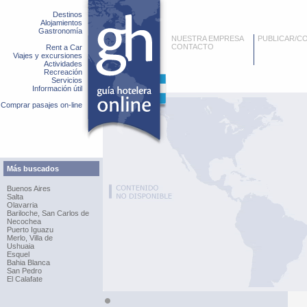
Destinos
Alojamientos
Gastronomía
NUESTRA EMPRESA
PUBLICAR/C
CONTACTO
Rent a Car
Viajes y excursiones
Actividades
Recreación
Servicios
Información útil
Comprar pasajes on-line
Más buscados
Buenos Aires
Salta
Olavarria
Bariloche, San Carlos de
Necochea
Puerto Iguazu
Merlo, Villa de
Ushuaia
Esquel
Bahia Blanca
San Pedro
El Calafate